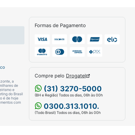
Formas de Pagamento
sco
Compre pelo
Drogatel
zonte, a
milhares de
(31) 3270-5000
eirismo e
ting do Brasil
(BH e Região) Todos os dias, 06h às 00h
o é de hoje
camentos com
0300.313.1010.
(Todo Brasil) Todos os dias, 06h às 00h
le cobrindo até mesmo as áreas irregulares