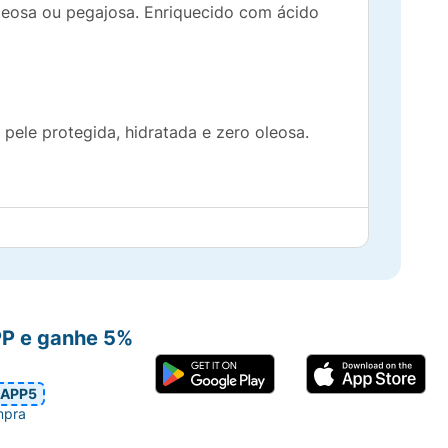
leosa ou pegajosa. Enriquecido com ácido
pele protegida, hidratada e zero oleosa.
.
PP e ganhe 5%
APP5
mpra