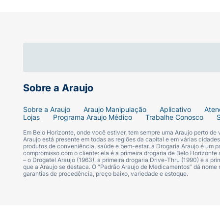
• Muito resistente à água
• Proteção UV com hidratação (contém ácido
• Compatível com a maquiagem
Sobre a Araujo
• Não craquela e não pesa na pele
Sobre a Araujo
Araujo Manipulação
Aplicativo
Aten
• Acabamento transparente
Lojas
Programa Araujo Médico
Trabalhe Conosco
Em Belo Horizonte, onde você estiver, tem sempre uma Araujo perto de
• Não deixa resíduos brancos/ pele esbranq
Araujo está presente em todas as regiões da capital e em várias cidade
produtos de conveniência, saúde e bem-estar, a Drogaria Araujo é um pa
compromisso com o cliente: ela é a primeira drogaria de Belo Horizonte a
– o Drogatel Araujo (1963), a primeira drogaria Drive-Thru (1990) e a 
• Não deixa pele oleosa ou pegajosa
que a Araujo se destaca. O “Padrão Araujo de Medicamentos” dá nome
garantias de procedência, preço baixo, variedade e estoque.
• Sem Corantes
• Com EXCLUSIVA tecnologia japonesa UV Mi