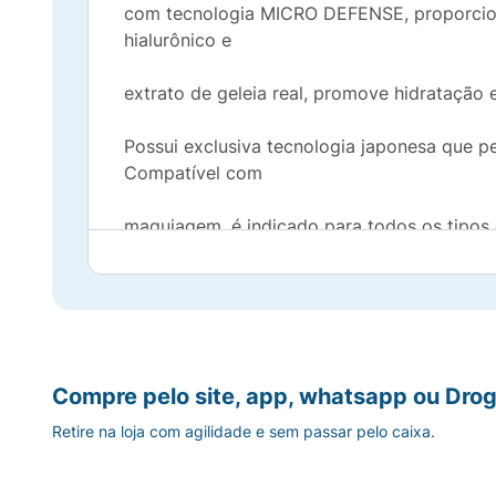
com tecnologia MICRO DEFENSE, proporciona
hialurônico e
extrato de geleia real, promove hidratação e
Possui exclusiva tecnologia japonesa que p
Compatível com
maquiagem, é indicado para todos os tipos 
Benefícios e Diferenciais:
• Indicado para todos os tipos de pele
• Alta proteção Solar UVA e UVB (FPS 50)
Compre pelo site, app, whatsapp ou Drog
Retire na loja com agilidade e sem passar pelo caixa.
• Fórmula gel aquosa e textura ultraleve
• Rápida absorção