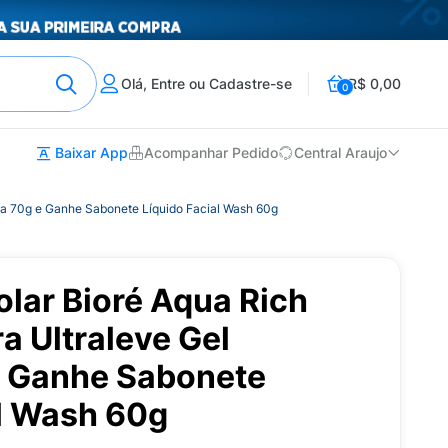
Olá, Entre ou Cadastre-se
R$ 0,00
0
Baixar App
Acompanhar Pedido
Central Araujo
osa 70g e Ganhe Sabonete Líquido Facial Wash 60g
Solar Bioré Aqua Rich
a Ultraleve Gel
 Ganhe Sabonete
al Wash 60g