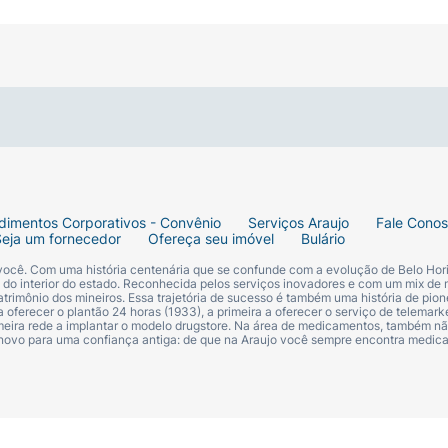
 hialurônico e extrato de geléia real na formulação)
dimentos Corporativos - Convênio
Serviços Araujo
Fale Cono
Seja um fornecedor
Ofereça seu imóvel
Bulário
 você. Com uma história centenária que se confunde com a evolução de Belo Hori
uiçada.
s do interior do estado. Reconhecida pelos serviços inovadores e com um mix de 
trimônio dos mineiros. Essa trajetória de sucesso é também uma história de pion
 oferecer o plantão 24 horas (1933), a primeira a oferecer o serviço de telemarke
primeira rede a implantar o modelo drugstore. Na área de medicamentos, também nã
 novo para uma confiança antiga: de que na Araujo você sempre encontra medi
cro Defense – Proporciona uma cobertura uniforme da pe