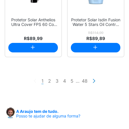
Protetor Solar Anthelios
Protetor Solar Isdin Fusion
Ultra Cover FPS 60 Cor
Water 5 Stars Oil Control
2.0 30g
FPS...
R$114,99
R$89,99
R$89,89
1
2
3
4
5
…
48
A Araujo tem de tudo.
Posso te ajudar de alguma forma?