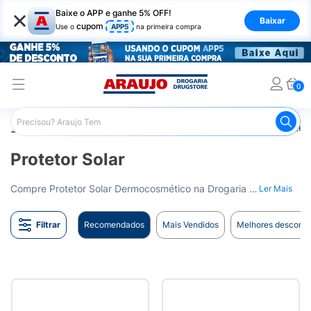
×
Baixe o APP e ganhe 5% OFF!
Baixar
cupom
Use o
APP5
na primeira compra
0
Araujo
Dermocosméticos
Cuidados com o Sol
Proteto
Protetor Solar
Compre Protetor Solar Dermocosmético na Drogaria Araujo. Proteção eficaz contra os danos causados pelo sol. Entrega para todo o Brasil.
Ler Mais
Filtrar
Recomendados
Mais Vendidos
Melhores desconto