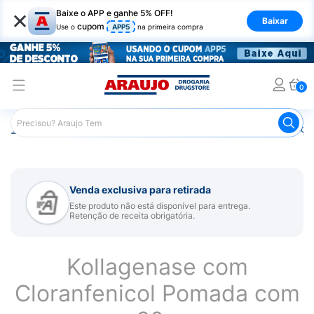
×
Baixe o APP e ganhe 5% OFF!
Baixar
cupom
Use o
APP5
na primeira compra
0
Araujo
Medicamentos
Remédios para Alergias e Infecçõ
Venda exclusiva para retirada
Este produto não está disponível para entrega.
Retenção de receita obrigatória.
Kollagenase com
Cloranfenicol Pomada com