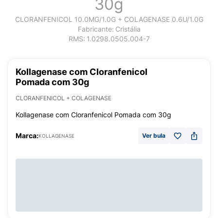
30g
CLORANFENICOL 10.0MG/1.0G + COLAGENASE 0.6U/1.0G
Fabricante:
Cristália
RMS:
1.0298.0505.004-7
Kollagenase com Cloranfenicol
Pomada com 30g
CLORANFENICOL + COLAGENASE
Kollagenase com Cloranfenicol Pomada com 30g
Marca:
Ver bula
KOLLAGENASE