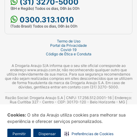
(31) 3270-5000
(BH e Região) Todos os dias, 06h às 00h
0300.313.1010
(Todo Brasil) Todos os dias, 06h às 00h
Termo de Uso
Portal da Privacidade
Covid-19
Código de Ética e Conduta
A Drogaria Araujo S/A informa que o seu site oficial corresponde ao
endereço www.araujo.com.br, não reconhecendo qualquer outro que
utilize indevidamente da sua marca. Para sua segurança recomendamos
que não sejam realizadas compras em sites desconhecidos que se utilizem
de forma fraudulenta da marca da Drogaria Araujo S.A. Em caso de
dúvidas, gentileza entrar em contato com (31) 3270-5000.
Razão Social: Drogaria Araujo S.A | CNPJ: 17.256.512.0001-16 | Endereço:
Rua Curitiba 327 - Centro - CEP: 30170-120 - Belo Horizonte - MG |
Telefones: 0300.313.1010 e (31) 3270-5000 Horário de funcionamento -
06:00h às 00:00h | Consultores técnicos responsáveis: Hairton Ayres
Cookies:
O site da Araujo utiliza cookies para melhorar sua
Azevedo Guimarães – CRF 10.965 | Yasmin Silva Alvarenga – CRF 52.584 -
Consultor substituto: Thiago Aguiar Pinheiro - CRF Nº 13.748. Alvará
experiência e oferecer serviços personalizados.
Sanitário: 2025020713 | Autorização de Funcionamento da Empresa (AFE):
7.16355-1
Permitir
Dispensar
Preferências de Cookies