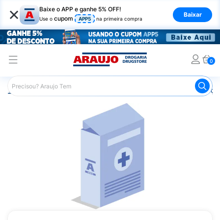
×
Baixe o APP e ganhe 5% OFF!
Baixar
cupom
Use o
APP5
na primeira compra
0
Araujo
Medicamentos
Remédios para Alergias e Infecçõ