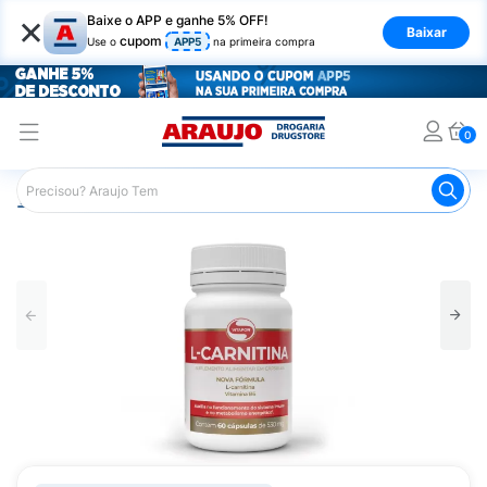
×
Baixe o APP e ganhe 5% OFF!
Baixar
cupom
Use o
APP5
na primeira compra
0
Araujo
Nutrição Saudável
Suplementos Esportivos
L-