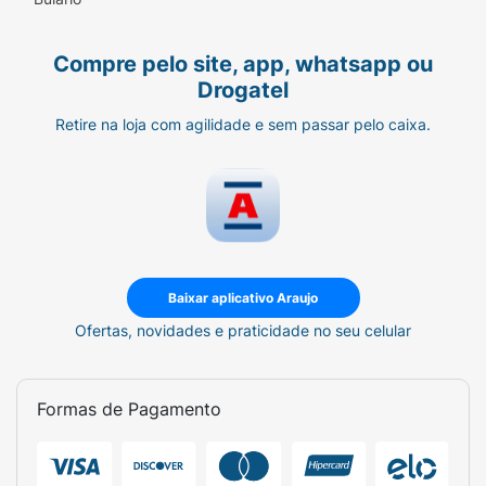
Compre pelo site, app, whatsapp ou
A L-CARNITINA Vitafor um suplemento
Drogatel
alimentar com uma combinação estratégica
de L-carnitina associada vitamina B6,
Retire na loja com agilidade e sem passar pelo caixa.
auxiliando no
metabolismo
energético
e
sistema imunológico
.
Benefícios do consumo:
A vitamina B6 auxilia no funcionamento do
sistema imune, no metabolismo energético
Baixar aplicativo Araujo
e no metabolismo de proteínas,
Ofertas, novidades e praticidade no seu celular
carboidratos e gorduras.
Diferenciais:
Formas de Pagamento
500 mg de L-carnitina tartarato por
cápsula;