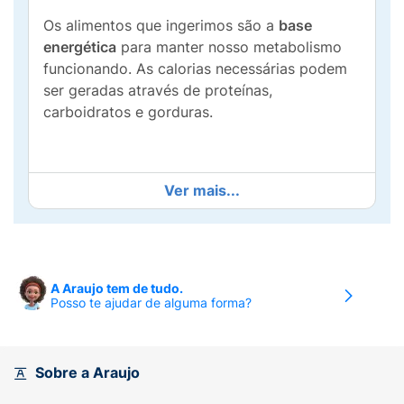
Os alimentos que ingerimos são a
base
energética
para manter nosso metabolismo
funcionando. As calorias necessárias podem
ser geradas através de proteínas,
carboidratos e gorduras.
Cada grama de proteína e carboidrato gera o
Ver mais...
equivalente a 4 calorias, enquanto
um grama
de gordura fornece 9 calorias
. O grupo dos
lipídeos ou gorduras são considerados
fontes
de energia
que devem estar presentes na
A Araujo tem de tudo.
alimentação.
Posso te ajudar de alguma forma?
O acúmulo de gordura acontece quando as
calorias, estão em desequilíbrio, entre o que é
consumido e o que é gasto. As calorias
Sobre a Araujo
excedentes viram gorduras e se acumulam no