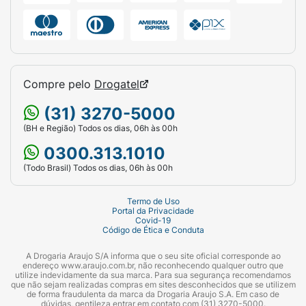
Fonte de vitamina B6
Selo de Qualidade VLabor
Ingredientes
:Tartarato de L-carnitina,
cloridrato de piridoxina (vitamina B6) e
Compre pelo
Drogatel
antiumectante dióxido de silício. Composição
da cápsula: gelatina, água purificada,
(31) 3270-5000
polietilenoglicol e corante dióxido de titânio.
(BH e Região) Todos os dias, 06h às 00h
0300.313.1010
NÃO CONTÉM GLÚTEN.
(Todo Brasil) Todos os dias, 06h às 00h
Termo de Uso
Portal da Privacidade
Covid-19
Código de Ética e Conduta
A Drogaria Araujo S/A informa que o seu site oficial corresponde ao
endereço www.araujo.com.br, não reconhecendo qualquer outro que
utilize indevidamente da sua marca. Para sua segurança recomendamos
que não sejam realizadas compras em sites desconhecidos que se utilizem
de forma fraudulenta da marca da Drogaria Araujo S.A. Em caso de
dúvidas, gentileza entrar em contato com (31) 3270-5000.