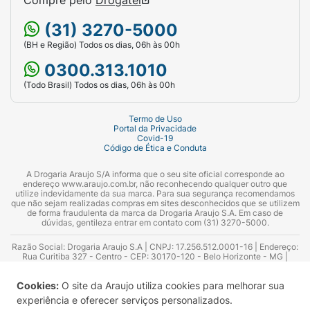
(31) 3270-5000
(BH e Região) Todos os dias, 06h às 00h
0300.313.1010
(Todo Brasil) Todos os dias, 06h às 00h
Termo de Uso
Portal da Privacidade
Covid-19
Código de Ética e Conduta
A Drogaria Araujo S/A informa que o seu site oficial corresponde ao
endereço www.araujo.com.br, não reconhecendo qualquer outro que
utilize indevidamente da sua marca. Para sua segurança recomendamos
que não sejam realizadas compras em sites desconhecidos que se utilizem
de forma fraudulenta da marca da Drogaria Araujo S.A. Em caso de
dúvidas, gentileza entrar em contato com (31) 3270-5000.
Razão Social: Drogaria Araujo S.A | CNPJ: 17.256.512.0001-16 | Endereço:
Rua Curitiba 327 - Centro - CEP: 30170-120 - Belo Horizonte - MG |
Telefones: 0300.313.1010 e (31) 3270-5000 Horário de funcionamento -
06:00h às 00:00h | Consultores técnicos responsáveis: Hairton Ayres
Cookies:
O site da Araujo utiliza cookies para melhorar sua
Azevedo Guimarães – CRF 10.965 | Yasmin Silva Alvarenga – CRF 52.584 -
Consultor substituto: Thiago Aguiar Pinheiro - CRF Nº 13.748. Alvará
experiência e oferecer serviços personalizados.
Sanitário: 2025020713 | Autorização de Funcionamento da Empresa (AFE):