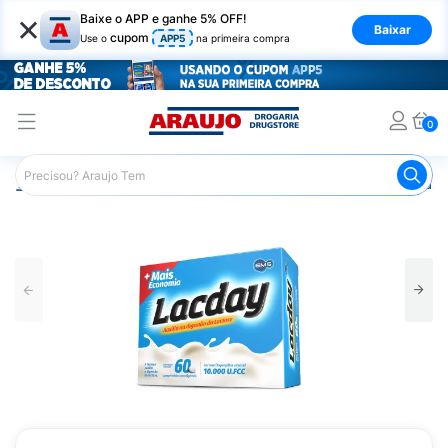
×
Baixe o APP e ganhe 5% OFF!
Baixar
cupom
Use o
APP5
na primeira compra
0
Araujo
Medicamentos
Remédio para o Estômago e Gastro