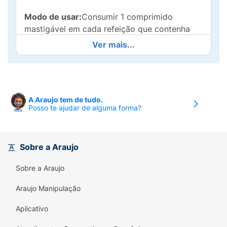
Modo de usar:
Consumir 1 comprimido
mastigável em cada refeição que contenha
lactose.
Ver mais...
Ingredientes:
Lactose, antioxidante: acetato
de racealfatocoferol, antiumectante dióxido
de silício, estabilizante: celulose
microcristalina, lubrificante: estearato de
A Araujo tem de tudo.
Posso te ajudar de alguma forma?
magnésio, veículo: amido modificado,
glicose.NÃO CONTÉM GLÚTEN.
Sobre a Araujo
Sobre a Araujo
Araujo Manipulação
Aplicativo