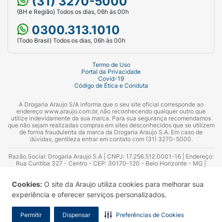
(31) 3270-5000
(BH e Região) Todos os dias, 06h às 00h
0300.313.1010
(Todo Brasil) Todos os dias, 06h às 00h
Termo de Uso
Portal da Privacidade
Covid-19
Código de Ética e Conduta
A Drogaria Araujo S/A informa que o seu site oficial corresponde ao
endereço www.araujo.com.br, não reconhecendo qualquer outro que
utilize indevidamente da sua marca. Para sua segurança recomendamos
que não sejam realizadas compras em sites desconhecidos que se utilizem
de forma fraudulenta da marca da Drogaria Araujo S.A. Em caso de
dúvidas, gentileza entrar em contato com (31) 3270-5000.
Razão Social: Drogaria Araujo S.A | CNPJ: 17.256.512.0001-16 | Endereço:
Rua Curitiba 327 - Centro - CEP: 30170-120 - Belo Horizonte - MG |
Telefones: 0300.313.1010 e (31) 3270-5000 Horário de funcionamento -
06:00h às 00:00h | Consultores técnicos responsáveis: Hairton Ayres
Cookies:
O site da Araujo utiliza cookies para melhorar sua
Azevedo Guimarães – CRF 10.965 | Yasmin Silva Alvarenga – CRF 52.584 -
Consultor substituto: Thiago Aguiar Pinheiro - CRF Nº 13.748. Alvará
experiência e oferecer serviços personalizados.
Sanitário: 2025020713 | Autorização de Funcionamento da Empresa (AFE):
7.16355-1
Permitir
Dispensar
Preferências de Cookies