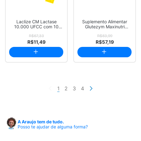
Laclize CM Lactase
Suplemento Alimentar
10.000 UFCC com 10
Glutezym Maxinutri
Comprimidos Mastigá...
Tolerase G com 20...
R$67,33
R$83,99
R$11,49
R$57,19
1
2
3
4
A Araujo tem de tudo.
Posso te ajudar de alguma forma?