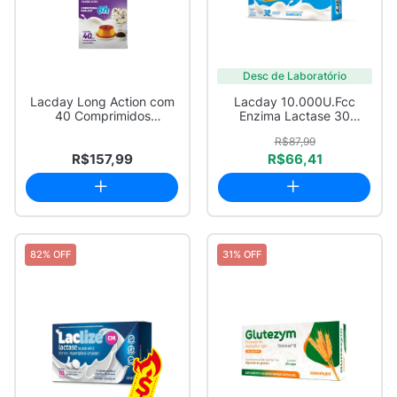
Desc de Laboratório
Lacday Long Action com
Lacday 10.000U.Fcc
40 Comprimidos
Enzima Lactase 30
Revestidos
Comprimidos Mastigáv...
R$87,99
R$157,99
R$66,41
82% OFF
31% OFF