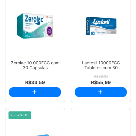
Zerolac 10.000FCC com
Lactosil 10000FCC
30 Cápsulas
Tabletes com 30
Unidades
R$58,02
R$33,59
R$55,99
23,32% OFF