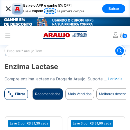
×
Baixe o APP e ganhe 5% OFF!
Baixar
cupom
Use o
APP5
na primeira compra
0
Araujo
Medicamentos
Remédio para o Estômago e Gastro
Enzima Lactase
Compre enzima lactase na Drogaria Araujo. Suporte para a digestão de produtos lácteos. Entrega para todo o Brasil.
Ler Mais
Filtrar
Recomendados
Mais Vendidos
Melhores desconto
Leve 2 por
R$ 21,39
cada
Leve 3 por
R$ 31,99
cada