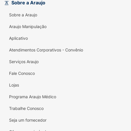
ou conforme orientação do médico ou
Sobre a Araujo
nutricionista.
Sobre a Araujo
Não deve ser consumido por diabéticos e
Araujo Manipulação
indivíduos com galactosemia. Consumir sob
orientação do médico ou nutricionista.
Aplicativo
Ingredientes:
Maltodextrina,(veículo), lactase
Atendimentos Corporativos - Convênio
de
Aspergillus oryzae
, antiumectante dióxido
de silício.NÃO CONTÉM GLÚTEN.
Serviços Araujo
Fale Conosco
Lojas
Programa Araujo Médico
Trabalhe Conosco
Seja um fornecedor