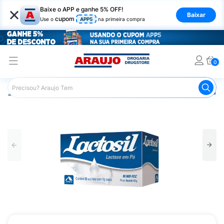
×
Baixe o APP e ganhe 5% OFF!
Baixar
cupom
Use o
APP5
na primeira compra
0
Araujo
Medicamentos
Remédio para o Estômago e Gastro