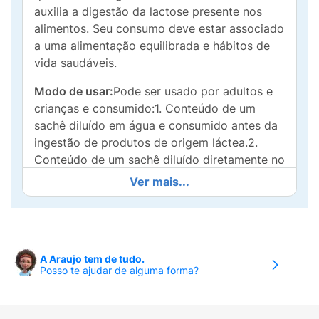
auxilia a digestão da lactose presente nos
alimentos. Seu consumo deve estar associado
a uma alimentação equilibrada e hábitos de
vida saudáveis.
Modo de usar:
Pode ser usado por adultos e
crianças e consumido:1. Conteúdo de um
sachê diluído em água e consumido antes da
ingestão de produtos de origem láctea.2.
Conteúdo de um sachê diluído diretamente no
leite ou em preparações lácteas
Ver mais...
imediatamente antes de seu consumo.3.
Conteúdo de um sachê pulverizado sobre
preparações lácteas de consistência sólida.
Essas quantidades podem variar entre
A Araujo tem de tudo.
Posso te ajudar de alguma forma?
diferentes indivíduos, podendo ser ajustada
também a depender da quantidade de
derivados lácteos ingeridos a cada refeição