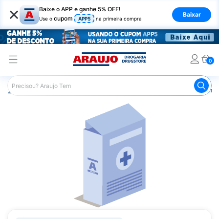
×
Baixe o APP e ganhe 5% OFF!
Baixar
cupom
Use o
APP5
na primeira compra
0
Araujo
Medicamentos
Remédios Cardiológicos
Reméd