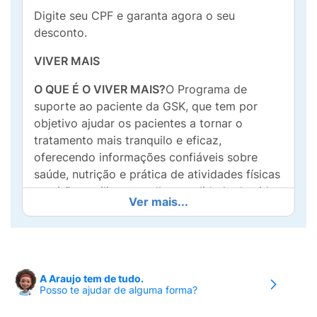
Digite seu CPF e garanta agora o seu
desconto.
VIVER MAIS
O QUE É O VIVER MAIS?
O Programa de
suporte ao paciente da GSK, que tem por
objetivo ajudar os pacientes a tornar o
tratamento mais tranquilo e eficaz,
oferecendo informações confiáveis sobre
saúde, nutrição e prática de atividades físicas
que irão auxiliar na melhor qualidade de vida
Ver mais...
do paciente e cuidador, além de facilitar a
adesão ao tratamento indicado.
QUEM PODE PARTICIPAR?
O Programa Viver
Mais é válido em todo território brasileiro e é
A Araujo tem de tudo.
aberto a todas as pessoas físicas que
Posso te ajudar de alguma forma?
receberem de seu médico a prescrição de