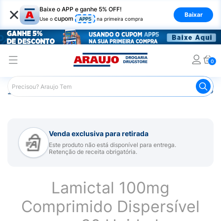
×
Baixe o APP e ganhe 5% OFF!
Baixar
cupom
Use o
APP5
na primeira compra
0
Araujo
Medicamentos
Remédio para Sistema Nervoso Ce
Venda exclusiva para retirada
Este produto não está disponível para entrega.
Retenção de receita obrigatória.
Lamictal 100mg
Comprimido Dispersível