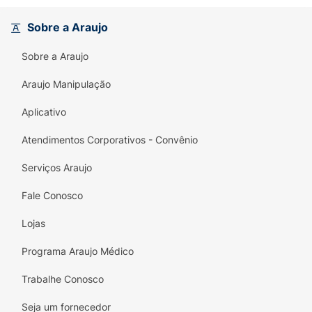
algum medicamento GSK participante do
programa.
Sobre a Araujo
LAMICTAL
Sobre a Araujo
GlaxoSmithKline Brasil Ltda.
Araujo Manipulação
Comprimido Dispersível 5mg, 25mg, 50mg,
Aplicativo
100mg, 200mg.
Atendimentos Corporativos - Convênio
ATENTAMENTE ANTES DE INICIAR O
TRATAMENTO.I- IDENTIFICAÇÃO DO
Serviços Araujo
MEDICAMENTO:
Lamictal lamotrigina.
Fale Conosco
APRESENTAÇÕES:
Lamictal 5 mg, 25 mg, 50
Lojas
mg, 100 mg e 200 mg comprimidos
dispersíveis são apresentados em
Programa Araujo Médico
embalagens contendo 30 comprimidos.
Trabalhe Conosco
USO ORAL USO ADULTO E PEDIÁTRICO
(ACIMA DE 2 ANOS).
Seja um fornecedor