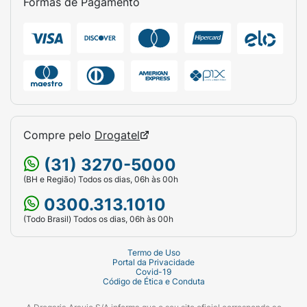
Formas de Pagamento
mg contém:
lamotrigina..............................................................................
mg excipientes
q.s.p*........................................................................................1
comprimido
Cada comprimido dispersível de Lamictal®
200 mg contém:
lamotrigina..............................................................................
Compre pelo
Drogatel
mg excipientes
(31) 3270-5000
q.s.p........................................................................................1
comprimido
(BH e Região) Todos os dias, 06h às 00h
0300.313.1010
Excipientes: carbonato de cálcio,
(Todo Brasil) Todos os dias, 06h às 00h
hidroxipropilcelulose, silicato de alumínio e
magnésio, amidoglicolato de sódio, povidona,
Termo de Uso
sacarina sódica, aroma de groselha preta,
Portal da Privacidade
estearato de magnésio, e água purificada*. *
Covid-19
Código de Ética e Conduta
eliminada durante o processo de fabricação.