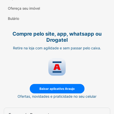
COMPOSIÇÃO:
Cada comprimido dispersível
Ofereça seu imóvel
de Lamictal 5 mg contém:
Bulário
Lamotrigina...............................................................................
mg excipientes
q.s.p.....................................................................................1
Compre pelo site, app, whatsapp ou
comprimido Cada comprimido dispersível de
Drogatel
Lamictal 25 mg contém:
Retire na loja com agilidade e sem passar pelo caixa.
lamotrigina..............................................................................
mg excipientes
q.s.p*.....................................................................................1
comprimido Cada comprimido dispersível de
Lamictal 50 mg contém:
lamotrigina..............................................................................
mg excipientes
Baixar aplicativo Araujo
q.s.p*.....................................................................................1
Ofertas, novidades e praticidade no seu celular
comprimido
Cada comprimido dispersível de Lamictal 100