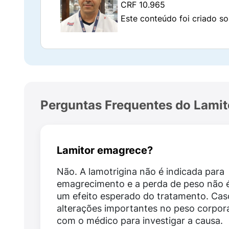
Quais são os benefícios do Lamitor
CRF 10.965
generalizadas?
Este conteúdo foi criado so
Quando utilizado corretamente e conforme p
transtorno bipolar, contribuindo para uma m
Ele auxilia no
controle das crises epiléptica
isoladamente ou em combinação com outros 
alteração do humor
em pacientes com transt
Perguntas Frequentes do Lamit
A apresentação em comprimido para suspens
Os resultados variam de acordo com cada p
Lamitor emagrece?
Como o Lamitor CD funciona?
Não. A lamotrigina não é indicada para
emagrecimento e a perda de peso não 
O Lamitor CD atua por meio da lamotrigina
um efeito esperado do tratamento. Ca
liberação excessiva de neurotransmissores r
alterações importantes no peso corpora
com o médico para investigar a causa.
Nos pacientes com transtorno bipolar, seu 