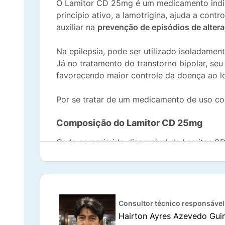
O Lamitor CD 25mg é um medicamento indi
princípio ativo, a lamotrigina, ajuda a contr
auxiliar na
prevenção de episódios de alter
Na epilepsia, pode ser utilizado isoladame
Já no tratamento do transtorno bipolar, seu 
favorecendo maior controle da doença ao 
Por se tratar de um medicamento de uso co
Composição do Lamitor CD 25mg
Cada comprimido dispersível de Lamitor CD
excipientes, responsáveis por garantir sua q
crospovidona, amido, sucralose, aroma de tut
Sempre atente-se à composição completa des
medicamento
.
Consultor técnico responsável
Hairton Ayres Azevedo Gui