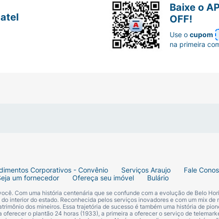
scrição, reduzindo o risco de reações adversas.
são intensa,
Baixe o A
ualquer reação
atel
OFF!
arecimento de
manchas
,
bolhas
,
descamação da pele
ou
q
ndicar
Use o
cupom
es sintomas ocorram,
procure atendimento médico imedia
rgente.
na primeira co
 medicamento sem orientação médica, manter horários reg
a ou medicamento iniciado durante o tratamento.
ência ou alterações na atenção, evite dirigir veículos ou
mg corretamente?
alagem original
,
protegido da umidade
,
da luz
e do
calor 
dimentos Corporativos - Convênio
Serviços Araujo
Fale Cono
Seja um fornecedor
Ofereça seu imóvel
Bulário
 você. Com uma história centenária que se confunde com a evolução de Belo Hori
 crianças e animais domésticos e não utilize comprimido
s do interior do estado. Reconhecida pelos serviços inovadores e com um mix de 
trimônio dos mineiros. Essa trajetória de sucesso é também uma história de pion
 oferecer o plantão 24 horas (1933), a primeira a oferecer o serviço de telemarke