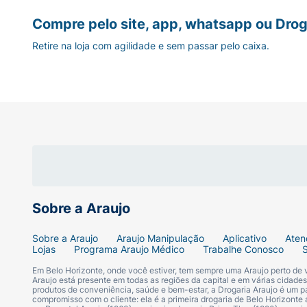
ser aumentada gradualmente conforme a pre
alterações importantes na visão, confu
convulsões diferentes do habitual ou q
Compre pelo site, app, whatsapp ou Drog
Uma atenção especial deve ser dada ao ap
alérgica grave. Esses sintomas podem i
Retire na loja com agilidade e sem passar pelo caixa.
primeiras semanas de tratamento. Caso ess
reações que exigem avaliação médica u
que necessitam de avaliação urgente.
Também é recomendado evitar interromper o
profissional de saúde qualquer novo sintom
Caso o medicamento provoque tontura, sonol
organismo reage.
Como armazenar o Lamitor CD 25
Sobre a Araujo
O Lamitor CD deve ser
mantido em sua emb
Sobre a Araujo
Araujo Manipulação
Aplicativo
Aten
conforme indicado na bula.
Lojas
Programa Araujo Médico
Trabalhe Conosco
Em Belo Horizonte, onde você estiver, tem sempre uma Araujo perto de
Mantenha o medicamento fora do alcance de
Araujo está presente em todas as regiões da capital e em várias cidade
produtos de conveniência, saúde e bem-estar, a Drogaria Araujo é um pa
apresentem alterações no aspecto físico.
compromisso com o cliente: ela é a primeira drogaria de Belo Horizonte a