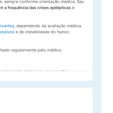
r
, sempre conforme orientação médica. Seu
ir a frequência das crises epilépticas
e
ivantes
, dependendo da avaliação médica.
ressivos
e de instabilidade do humor,
nhado regularmente pelo médico.
mento conta ainda com os seguintes
o de cálcio, celulose microcristalina,
ício.
ensibilidade a algum dos componentes do