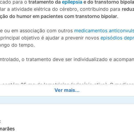
cado para o
tratamento da
epilepsia
e do transtorno bipola
olar a atividade elétrica do cérebro, contribuindo para
reduz
ação do humor em pacientes com transtorno bipolar
.
nte ou em associação com outros
medicamentos anticonvuls
principal objetivo é ajudar a prevenir novos
episódios dep
longo do tempo.
ntrolado, o tratamento deve ser individualizado e acompa
 contém 25 mg de lamotrigina (princípio ativo). O medica
Ver mais...
ualidade, estabilidade e rápida dissolução na água: carbonat
ti-frutti, estearato de magnésio, povidona e dióxido de sil
crita na bula para verificar se você possui alergia ou s
:
marães