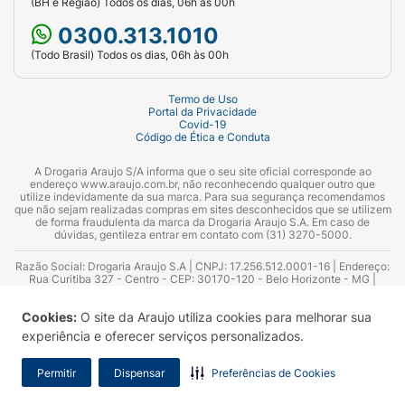
(BH e Região) Todos os dias, 06h às 00h
0300.313.1010
(Todo Brasil) Todos os dias, 06h às 00h
Termo de Uso
Portal da Privacidade
Covid-19
Código de Ética e Conduta
A Drogaria Araujo S/A informa que o seu site oficial corresponde ao
endereço www.araujo.com.br, não reconhecendo qualquer outro que
utilize indevidamente da sua marca. Para sua segurança recomendamos
que não sejam realizadas compras em sites desconhecidos que se utilizem
de forma fraudulenta da marca da Drogaria Araujo S.A. Em caso de
dúvidas, gentileza entrar em contato com (31) 3270-5000.
Razão Social: Drogaria Araujo S.A | CNPJ: 17.256.512.0001-16 | Endereço:
Rua Curitiba 327 - Centro - CEP: 30170-120 - Belo Horizonte - MG |
Telefones: 0300.313.1010 e (31) 3270-5000 Horário de funcionamento -
06:00h às 00:00h | Consultores técnicos responsáveis: Hairton Ayres
Cookies:
O site da Araujo utiliza cookies para melhorar sua
Azevedo Guimarães – CRF 10.965 | Yasmin Silva Alvarenga – CRF 52.584 -
Consultor substituto: Thiago Aguiar Pinheiro - CRF Nº 13.748. Alvará
experiência e oferecer serviços personalizados.
Sanitário: 2025020713 | Autorização de Funcionamento da Empresa (AFE):
7.16355-1
Permitir
Dispensar
Preferências de Cookies