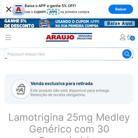
×
Baixe o APP e ganhe 5% OFF!
Baixar
cupom
Use o
APP5
na primeira compra
0
Araujo
Medicamentos
Remédio para Sistema Nervoso Ce
Venda exclusiva para retirada
Este produto não está disponível para entrega.
Retenção de receita obrigatória.
Lamotrigina 25mg Medley
Genérico com 30