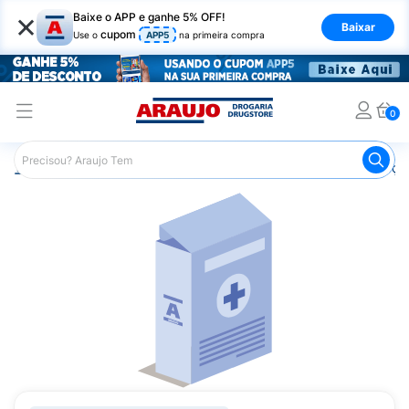
×
Baixe o APP e ganhe 5% OFF!
Baixar
cupom
Use o
APP5
na primeira compra
0
Araujo
Medicamentos
Remédios para Alergias e Infecçõ