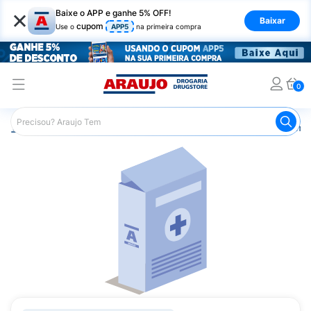
×
Baixe o APP e ganhe 5% OFF!
Baixar
cupom
Use o
APP5
na primeira compra
0
Araujo
Medicamentos
Remédios Cardiológicos
Reméd