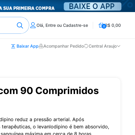
Olá, Entre ou Cadastre-se
R$ 0,00
0
Baixar App
Acompanhar Pedido
Central Araujo
com 90 Comprimidos
ipino reduz a pressão arterial. Após
 terapêuticas, o levanlodipino é bem absorvido,
 sanguínea máxima em cerca de 8 horas.