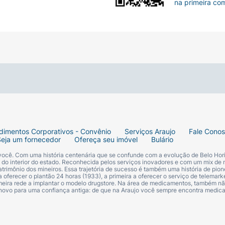
na primeira co
dimentos Corporativos - Convênio
Serviços Araujo
Fale Cono
Seja um fornecedor
Ofereça seu imóvel
Bulário
 você. Com uma história centenária que se confunde com a evolução de Belo Hori
s do interior do estado. Reconhecida pelos serviços inovadores e com um mix de 
trimônio dos mineiros. Essa trajetória de sucesso é também uma história de pion
 oferecer o plantão 24 horas (1933), a primeira a oferecer o serviço de telemarke
primeira rede a implantar o modelo drugstore. Na área de medicamentos, também nã
 novo para uma confiança antiga: de que na Araujo você sempre encontra medi