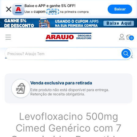
×
Baixe o APP e ganhe 5% OFF!
Baixar
cupom
Use o
APP5
na primeira compra
0
Araujo
Medicamentos
Remédios para Alergias e Infecçõ
Venda exclusiva para retirada
Este produto não está disponível para entrega.
Retenção de receita obrigatória.
Levofloxacino 500mg
Cimed Genérico com 7