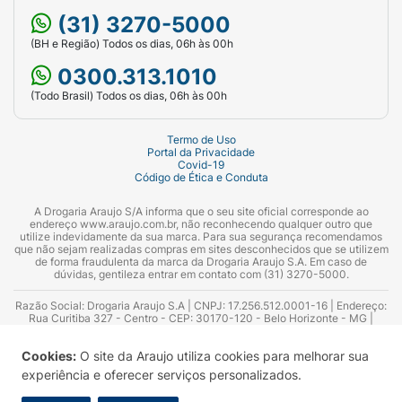
(31) 3270-5000
(BH e Região) Todos os dias, 06h às 00h
0300.313.1010
(Todo Brasil) Todos os dias, 06h às 00h
Termo de Uso
Portal da Privacidade
Covid-19
Código de Ética e Conduta
A Drogaria Araujo S/A informa que o seu site oficial corresponde ao
endereço www.araujo.com.br, não reconhecendo qualquer outro que
utilize indevidamente da sua marca. Para sua segurança recomendamos
que não sejam realizadas compras em sites desconhecidos que se utilizem
de forma fraudulenta da marca da Drogaria Araujo S.A. Em caso de
dúvidas, gentileza entrar em contato com (31) 3270-5000.
Razão Social: Drogaria Araujo S.A | CNPJ: 17.256.512.0001-16 | Endereço:
Rua Curitiba 327 - Centro - CEP: 30170-120 - Belo Horizonte - MG |
Telefones: 0300.313.1010 e (31) 3270-5000 Horário de funcionamento -
06:00h às 00:00h | Consultores técnicos responsáveis: Hairton Ayres
Cookies:
O site da Araujo utiliza cookies para melhorar sua
Azevedo Guimarães – CRF 10.965 | Yasmin Silva Alvarenga – CRF 52.584 -
Consultor substituto: Thiago Aguiar Pinheiro - CRF Nº 13.748. Alvará
experiência e oferecer serviços personalizados.
Sanitário: 2025020713 | Autorização de Funcionamento da Empresa (AFE):
7.16355-1