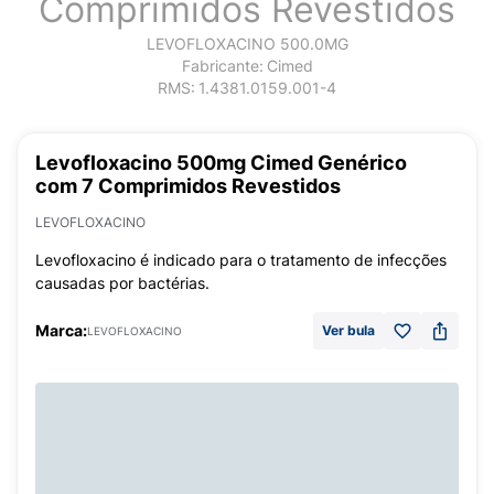
Comprimidos Revestidos
LEVOFLOXACINO 500.0MG
Fabricante:
Cimed
RMS:
1.4381.0159.001-4
Levofloxacino 500mg Cimed Genérico
com 7 Comprimidos Revestidos
LEVOFLOXACINO
Levofloxacino é indicado para o tratamento de infecções
causadas por bactérias.
Marca:
Ver bula
LEVOFLOXACINO