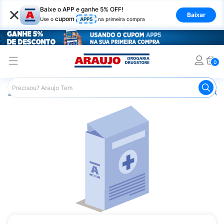
×
Baixe o APP e ganhe 5% OFF!
Baixar
cupom
Use o
APP5
na primeira compra
0
Araujo
Medicamentos
Remédios para Alergias e Infecçõ