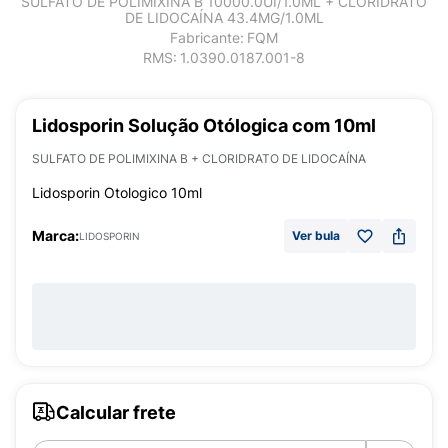
SULFATO DE POLIMIXINA B 10000.0UI/1.0ML + CLORIDRATO
DE LIDOCAÍNA 43.4MG/1.0ML
Fabricante:
FQM
RMS:
1.0390.0187.001-8
Lidosporin Solução Otólogica com 10ml
SULFATO DE POLIMIXINA B + CLORIDRATO DE LIDOCAÍNA
Lidosporin Otologico 10ml
Marca:
Ver bula
LIDOSPORIN
Calcular frete