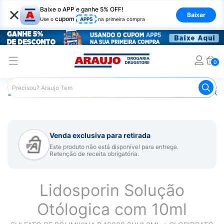
×
Baixe o APP e ganhe 5% OFF!
Baixar
cupom
Use o
APP5
na primeira compra
0
Araujo
Medicamentos
Remédios para Alergias e Infecçõ
Venda exclusiva para retirada
Este produto não está disponível para entrega.
Retenção de receita obrigatória.
Lidosporin Solução
Otólogica com 10ml