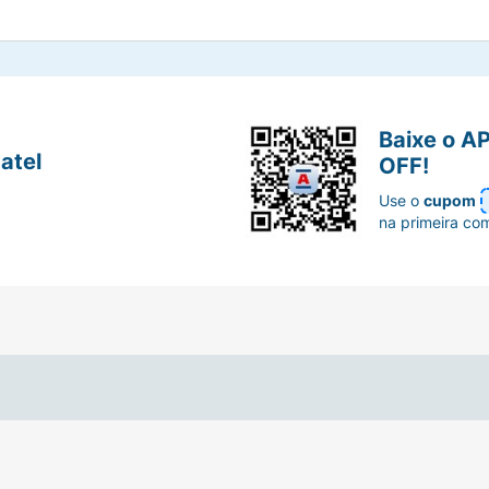
Baixe o A
atel
OFF!
Use o
cupom
na primeira co