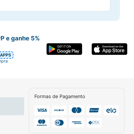
PP e ganhe 5%
APP5
mpra
Formas de Pagamento