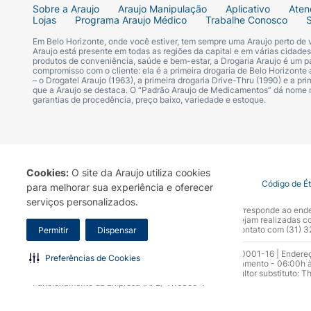
Sobre a Araujo
Araujo Manipulação
Aplicativo
Aten
Lojas
Programa Araujo Médico
Trabalhe Conosco
Em Belo Horizonte, onde você estiver, tem sempre uma Araujo perto de
Araujo está presente em todas as regiões da capital e em várias cidade
produtos de conveniência, saúde e bem-estar, a Drogaria Araujo é um pa
compromisso com o cliente: ela é a primeira drogaria de Belo Horizonte a
– o Drogatel Araujo (1963), a primeira drogaria Drive-Thru (1990) e a 
que a Araujo se destaca. O “Padrão Araujo de Medicamentos” dá nome
garantias de procedência, preço baixo, variedade e estoque.
Cookies:
O site da Araujo utiliza cookies
Termo de Uso
Portal da Privacidade
Covid-19
Código de É
para melhorar sua experiência e oferecer
serviços personalizados.
A Drogaria Araujo S/A informa que o seu site oficial corresponde ao e
marca. Para sua segurança recomendamos que não sejam realizadas com
Araujo S.A. Em caso de dúvidas, gentileza entrar em contato com (31)
Permitir
Dispensar
Razão Social: Drogaria Araujo S.A | CNPJ: 17.256.512.0001-16 | Endere
Preferências de Cookies
0300.313.1010 e (31) 3270-5000 Horário de funcionamento - 06:00h à
10.965 | Yasmin Silva Alvarenga – CRF 52.584 - Consultor substituto: T
Funcionamento da Empresa (AFE): 7.16355-1