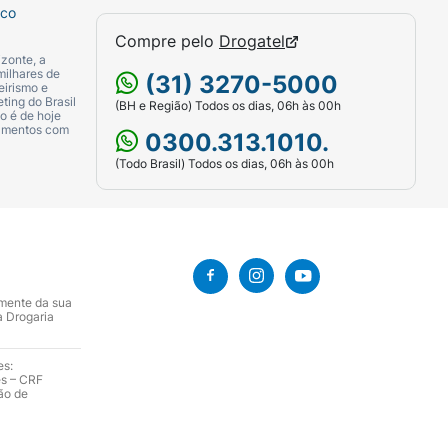
sco
Compre pelo
Drogatel
zonte, a
milhares de
(31) 3270-5000
eirismo e
ting do Brasil
(BH e Região) Todos os dias, 06h às 00h
o é de hoje
camentos com
0300.313.1010.
(Todo Brasil) Todos os dias, 06h às 00h
amente da sua
a Drogaria
es:
es – CRF
ão de