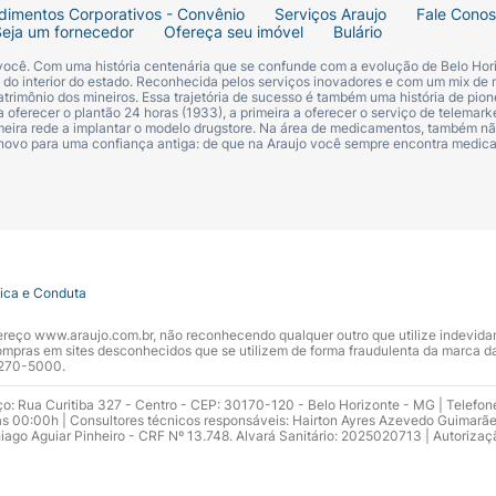
dimentos Corporativos - Convênio
Serviços Araujo
Fale Cono
Seja um fornecedor
Ofereça seu imóvel
Bulário
 você. Com uma história centenária que se confunde com a evolução de Belo Hori
s do interior do estado. Reconhecida pelos serviços inovadores e com um mix de 
trimônio dos mineiros. Essa trajetória de sucesso é também uma história de pion
 oferecer o plantão 24 horas (1933), a primeira a oferecer o serviço de telemarke
primeira rede a implantar o modelo drugstore. Na área de medicamentos, também nã
 novo para uma confiança antiga: de que na Araujo você sempre encontra medi
tica e Conduta
ndereço www.araujo.com.br, não reconhecendo qualquer outro que utilize indevid
pras em sites desconhecidos que se utilizem de forma fraudulenta da marca d
 3270-5000.
ço: Rua Curitiba 327 - Centro - CEP: 30170-120 - Belo Horizonte - MG | Telefon
s 00:00h | Consultores técnicos responsáveis: Hairton Ayres Azevedo Guimarã
hiago Aguiar Pinheiro - CRF Nº 13.748. Alvará Sanitário: 2025020713 | Autorizaç