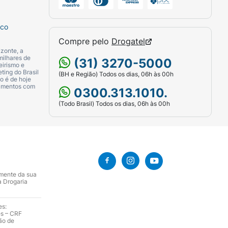
sco
Compre pelo
Drogatel
zonte, a
milhares de
(31) 3270-5000
eirismo e
ting do Brasil
(BH e Região) Todos os dias, 06h às 00h
o é de hoje
camentos com
0300.313.1010.
(Todo Brasil) Todos os dias, 06h às 00h
amente da sua
a Drogaria
es:
es – CRF
ão de