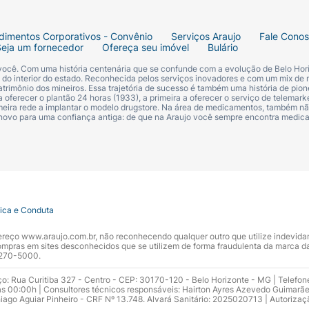
dimentos Corporativos - Convênio
Serviços Araujo
Fale Cono
Seja um fornecedor
Ofereça seu imóvel
Bulário
 você. Com uma história centenária que se confunde com a evolução de Belo Hori
s do interior do estado. Reconhecida pelos serviços inovadores e com um mix de 
trimônio dos mineiros. Essa trajetória de sucesso é também uma história de pion
 oferecer o plantão 24 horas (1933), a primeira a oferecer o serviço de telemarke
primeira rede a implantar o modelo drugstore. Na área de medicamentos, também nã
 novo para uma confiança antiga: de que na Araujo você sempre encontra medi
tica e Conduta
ndereço www.araujo.com.br, não reconhecendo qualquer outro que utilize indevid
pras em sites desconhecidos que se utilizem de forma fraudulenta da marca d
 3270-5000.
ço: Rua Curitiba 327 - Centro - CEP: 30170-120 - Belo Horizonte - MG | Telefon
s 00:00h | Consultores técnicos responsáveis: Hairton Ayres Azevedo Guimarã
hiago Aguiar Pinheiro - CRF Nº 13.748. Alvará Sanitário: 2025020713 | Autorizaç