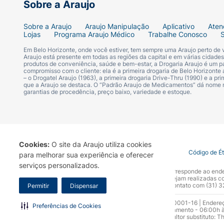
Sobre a Araujo
Sobre a Araujo
Araujo Manipulação
Aplicativo
Aten
Lojas
Programa Araujo Médico
Trabalhe Conosco
Em Belo Horizonte, onde você estiver, tem sempre uma Araujo perto de
Araujo está presente em todas as regiões da capital e em várias cidade
produtos de conveniência, saúde e bem-estar, a Drogaria Araujo é um pa
compromisso com o cliente: ela é a primeira drogaria de Belo Horizonte a
– o Drogatel Araujo (1963), a primeira drogaria Drive-Thru (1990) e a 
que a Araujo se destaca. O “Padrão Araujo de Medicamentos” dá nome
garantias de procedência, preço baixo, variedade e estoque.
Cookies:
O site da Araujo utiliza cookies
Termo de Uso
Portal da Privacidade
Covid-19
Código de É
para melhorar sua experiência e oferecer
serviços personalizados.
A Drogaria Araujo S/A informa que o seu site oficial corresponde ao e
marca. Para sua segurança recomendamos que não sejam realizadas com
Araujo S.A. Em caso de dúvidas, gentileza entrar em contato com (31)
Permitir
Dispensar
Razão Social: Drogaria Araujo S.A | CNPJ: 17.256.512.0001-16 | Endere
Preferências de Cookies
0300.313.1010 e (31) 3270-5000 Horário de funcionamento - 06:00h à
10.965 | Yasmin Silva Alvarenga – CRF 52.584 - Consultor substituto: T
Funcionamento da Empresa (AFE): 7.16355-1