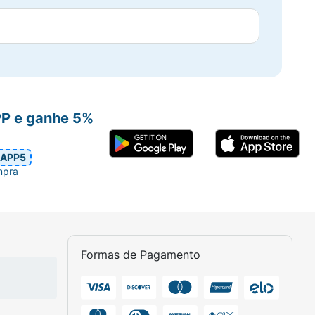
PP e ganhe 5%
APP5
mpra
Formas de Pagamento