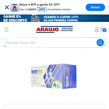
×
Baixe o APP e ganhe 5% OFF!
Baixar
cupom
Use o
APP5
na primeira compra
0
Araujo
Nutrição Saudável
Suplementos Alimentares