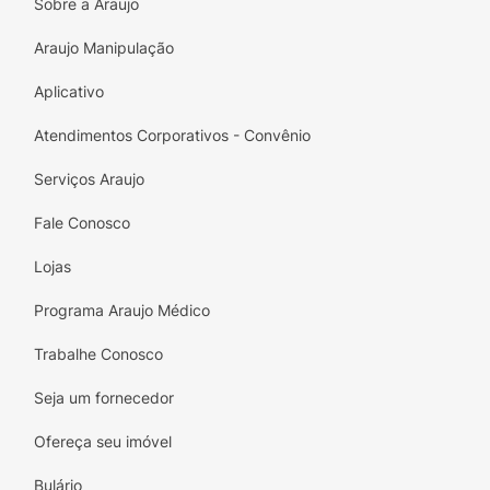
de Streptococcus zoopidemicus (ácido
Sobre a Araujo
hialurônico), colágeno de frango com
Araujo Manipulação
colágeno tipo II não desnaturado,
antiumectantes silicato de magnésio e
Aplicativo
estearato de magnésio e cápsula
(geleifificante gelatina e corantes amarelo
Atendimentos Corporativos - Convênio
crepúsculo FCF, dióxido de titânio, amarelo
Serviços Araujo
de quinoleína, azul brilhante FCF e
azorrubina).
Fale Conosco
Lojas
Programa Araujo Médico
Trabalhe Conosco
Seja um fornecedor
Ofereça seu imóvel
Bulário