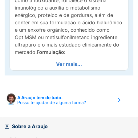
como antioxidante, fortalece o sistema
imunológico a auxilia o metabolismo
enérgico, proteico e de gorduras, além de
conter em sua formulação o ácido hialurônico
e um enxofre orgânico, conhecido como
OptiMSM ou metisulfonilmetano ingrediente
ultrapuro e o mais estudado clinicamente do
mercado.
Formulação:
Ver mais...
Metilsulfonilmetano (MSM), Vitamina C, Ácido
hialurônico e UC-II® COLÁGENO NÃO
DESNATURADO TIPO II.
Sugestão de uso:
2
cápsulas ao diaBaixíssima incidência de
efeitos adversos
Conservação:
Conservar ao
A Araujo tem de tudo.
abrigo da luz, calor e umidade Após aberto
Posso te ajudar de alguma forma?
consumir em até 60
dias.
Ingredientes:
Metilsulfonilmetano (MSM),
ácido ascórbico (vitamina C), amido de milho,
Sobre a Araujo
hialuronato de sódio obtido pela fermentação