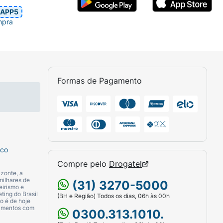
APP5
mpra
Formas de Pagamento
sco
Compre pelo
Drogatel
zonte, a
milhares de
(31) 3270-5000
eirismo e
ting do Brasil
(BH e Região) Todos os dias, 06h às 00h
o é de hoje
camentos com
0300.313.1010.