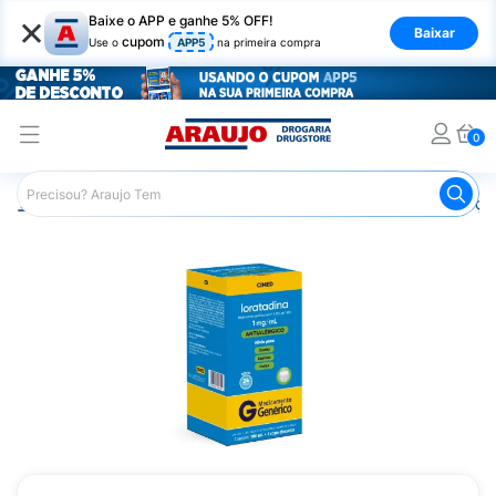
×
Baixe o APP e ganhe 5% OFF!
Baixar
cupom
Use o
APP5
na primeira compra
0
Araujo
Medicamentos
Remédios para Alergias e Infecçõ