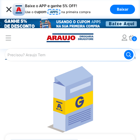
×
Baixe o APP e ganhe 5% OFF!
Baixar
cupom
Use o
APP5
na primeira compra
0
Araujo
Medicamentos
Remédios Cardiológicos
Reméd