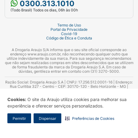
0300.313.1010
(Todo Brasil) Todos os dias, 06h às 00h
Termo de Uso
Portal da Privacidade
Covid-19
Código de Ética e Conduta
A Drogaria Araujo S/A informa que o seu site oficial corresponde ao
endereço www.araujo.com.br, não reconhecendo qualquer outro que
utilize indevidamente da sua marca. Para sua segurança recomendamos
que não sejam realizadas compras em sites desconhecidos que se utilizem
de forma fraudulenta da marca da Drogaria Araujo S.A. Em caso de
dúvidas, gentileza entrar em contato com (31) 3270-5000.
Razão Social: Drogaria Araujo S.A | CNPJ: 17.256.512.0001-16 | Endereço:
Rua Curitiba 327 - Centro - CEP: 30170-120 - Belo Horizonte - MG |
Telefones: 0300.313.1010 e (31) 3270-5000 Horário de funcionamento -
06:00h às 00:00h | Consultores técnicos responsáveis: Hairton Ayres
Cookies:
O site da Araujo utiliza cookies para melhorar sua
Azevedo Guimarães – CRF 10.965 | Yasmin Silva Alvarenga – CRF 52.584 -
Consultor substituto: Thiago Aguiar Pinheiro - CRF Nº 13.748. Alvará
experiência e oferecer serviços personalizados.
Sanitário: 2025020713 | Autorização de Funcionamento da Empresa (AFE):
7.16355-1
Permitir
Dispensar
Preferências de Cookies