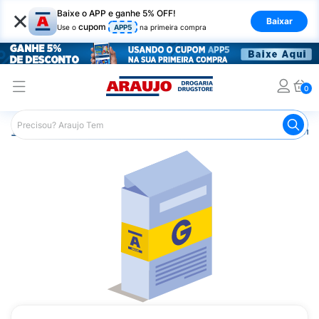
×
Baixe o APP e ganhe 5% OFF!
Baixar
cupom
Use o
APP5
na primeira compra
0
Araujo
Medicamentos
Remédios Cardiológicos
Reméd