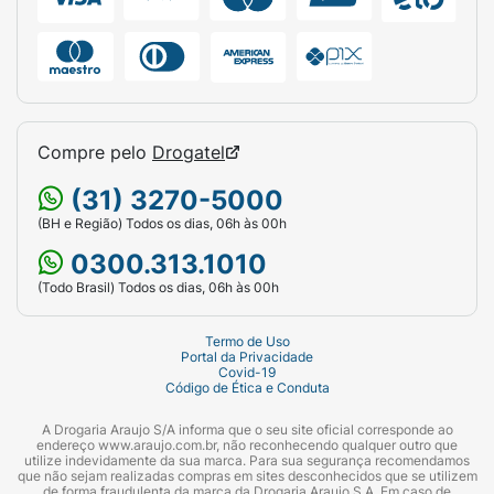
3. QUANDO NÃO DEVO USAR ESTE
MEDICAMENTO?
Leia também as questões 4 e 8 Lyrica não
deve ser utilizado se você tem
hipersensibilidade (alergia) conhecida à
Compre pelo
Drogatel
pregabalina ou a qualquer componente da
fórmula.
(31) 3270-5000
(BH e Região) Todos os dias, 06h às 00h
4. O QUE DEVO SABER ANTES DE USAR
0300.313.1010
ESTE MEDICAMENTO?
(Todo Brasil) Todos os dias, 06h às 00h
Leia também as questões 3 e 8 Informe ao
seu médico se você tiver: (1) problemas
Termo de Uso
hereditários (herdados da família) de
Portal da Privacidade
Covid-19
intolerância a galactose, deficiência de
Código de Ética e Conduta
lactase de Lapp ou má-absorção de
A Drogaria Araujo S/A informa que o seu site oficial corresponde ao
alimentos; pois ele precisa avaliar se Lyrica
endereço www.araujo.com.br, não reconhecendo qualquer outro que
deve ser usado nessas situações; (2)
utilize indevidamente da sua marca. Para sua segurança recomendamos
que não sejam realizadas compras em sites desconhecidos que se utilizem
diabetes, pois pode haver necessidade de
de forma fraudulenta da marca da Drogaria Araujo S.A. Em caso de