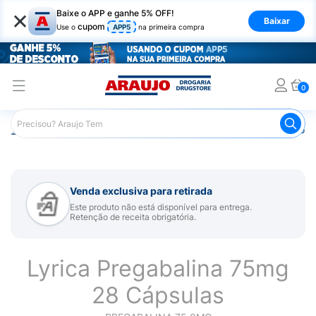
×
Baixe o APP e ganhe 5% OFF!
Baixar
cupom
Use o
APP5
na primeira compra
0
Araujo
Medicamentos
Remédio para Sistema Nervoso Ce
Venda exclusiva para retirada
Este produto não está disponível para entrega.
Retenção de receita obrigatória.
Lyrica Pregabalina 75mg
28 Cápsulas