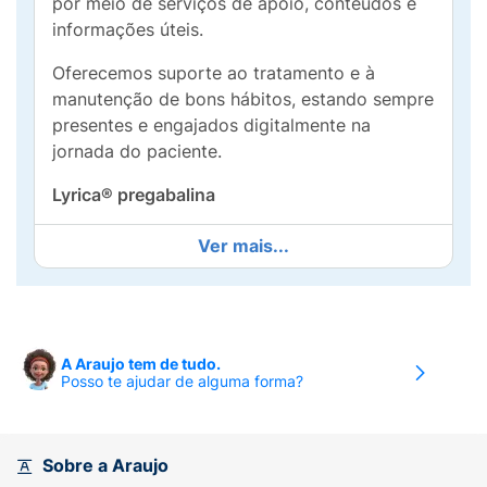
por meio de serviços de apoio, conteúdos e
informações úteis.
Oferecemos suporte ao tratamento e à
manutenção de bons hábitos, estando sempre
presentes e engajados digitalmente na
jornada do paciente.
Lyrica® pregabalina
I - IDENTIFICAÇÃO DO MEDICAMENTO:
Ver mais...
Nome comercial: Lyrica.
Nome genérico: pregabalina.
A Araujo tem de tudo.
APRESENTAÇÕES:
Posso te ajudar de alguma forma?
Lyrica 25 mg em embalagens contendo 14
cápsulas duras. Lyrica 75 mg em embalagens
contendo 14 ou 28 cápsulas duras. Lyrica 150
Sobre a Araujo