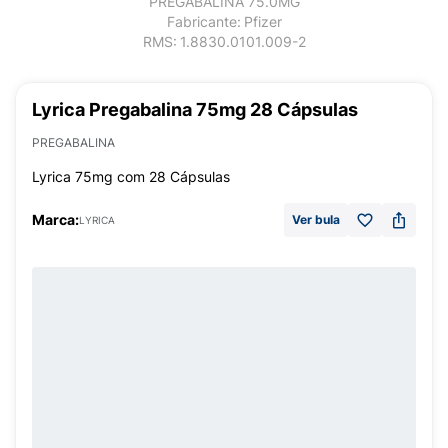
PREGABALINA 75.0MG
Fabricante:
Pfizer
RMS:
1.8830.0101.009-2
Lyrica Pregabalina 75mg 28 Cápsulas
PREGABALINA
Lyrica 75mg com 28 Cápsulas
Marca:
Ver bula
LYRICA