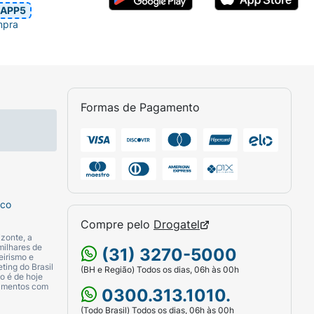
APP5
mpra
Formas de Pagamento
sco
Compre pelo
Drogatel
zonte, a
milhares de
(31) 3270-5000
eirismo e
ting do Brasil
(BH e Região) Todos os dias, 06h às 00h
o é de hoje
camentos com
0300.313.1010.
(Todo Brasil) Todos os dias, 06h às 00h