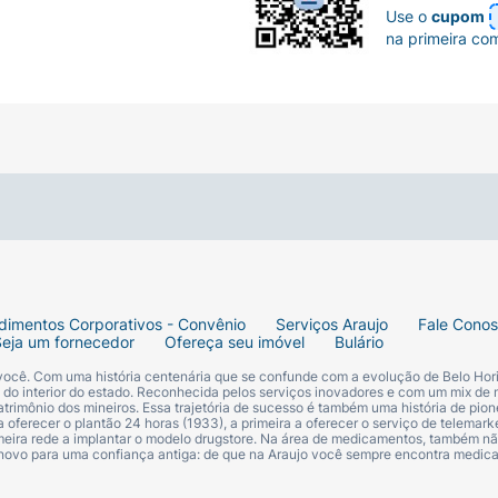
Use o
cupom
na primeira co
dimentos Corporativos - Convênio
Serviços Araujo
Fale Cono
Seja um fornecedor
Ofereça seu imóvel
Bulário
 você. Com uma história centenária que se confunde com a evolução de Belo Hori
s do interior do estado. Reconhecida pelos serviços inovadores e com um mix de 
trimônio dos mineiros. Essa trajetória de sucesso é também uma história de pion
 oferecer o plantão 24 horas (1933), a primeira a oferecer o serviço de telemarke
primeira rede a implantar o modelo drugstore. Na área de medicamentos, também nã
 novo para uma confiança antiga: de que na Araujo você sempre encontra medi