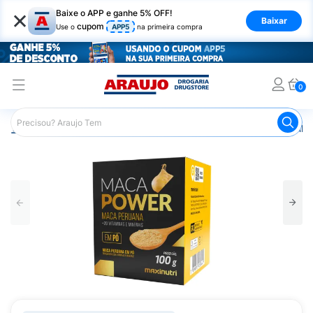
×
Baixe o APP e ganhe 5% OFF!
Baixar
cupom
Use o
APP5
na primeira compra
0
Araujo
Nutrição Saudável
Alimentos Naturais
Farinha