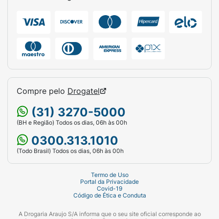
(Zinco), D-pantotenato de cálcio (Ácido
pantotênico), sulfato de manganês
(Manganês), cloridrato de piridoxina (Vit. B6),
tiamina mononitrato (Vit. B1), riboflavina (Vit.
B2), acetato de retinila (Vit. A), ácido N-
pteroil-L-glutâmico (Ácido fólico),
fitomenadiona (Vit. K), sulfato cúprico
Compre pelo
Drogatel
(Cobre), selenito de sódio (Selênio), cloreto
crômico
(31) 3270-5000
hexahidratado (Cromo), molibdato de sódio
(BH e Região) Todos os dias, 06h às 00h
diidratado (Molibdênio), D-biotina (Biotina),
0300.313.1010
colecalciferol (Vit. D3), acetato de
(Todo Brasil) Todos os dias, 06h às 00h
DLalfatocoferila (Vit. E) e cianocobalamina
(Vit. B12).
Termo de Uso
Portal da Privacidade
NÃO CONTÉM GLÚTEN
Covid-19
Código de Ética e Conduta
CUIDADOS DE CONSERVAÇÃO
A Drogaria Araujo S/A informa que o seu site oficial corresponde ao