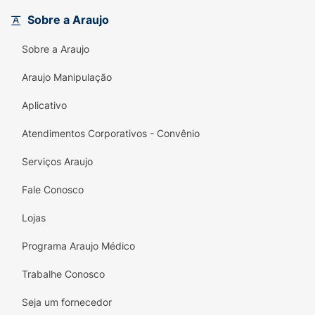
Sobre a Araujo
Energia Natural:
A Maca Peruana é um
vigorante natural que combate a fadiga.
Sobre a Araujo
Fórmula Enriquecida:
Contém +20
Araujo Manipulação
vitaminas e minerais para suprir carências
nutricionais.
Aplicativo
Versatilidade:
Formato em pó fácil de
Atendimentos Corporativos - Convênio
incorporar em diversas receitas.
Serviços Araujo
Vitalidade:
Auxilia no equilíbrio hormonal e
Fale Conosco
disposição diária.
Lojas
Especificações Técnicas:
Programa Araujo Médico
Marca:
Maxinutri
Trabalhe Conosco
Produto:
Maca Power (Maca Peruana)
Seja um fornecedor
Apresentação:
Em Pó