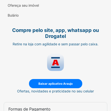
Ofereça seu imóvel
Peso Líquido:
100g
Bulário
Diferencial:
Adicionado de mix de vitaminas
e minerais.
Compre pelo site, app, whatsapp ou
Apresentação:
Drogatel
Contém 100 g.
Retire na loja com agilidade e sem passar pelo caixa.
SUGESTÃO DE CONSUMO
Adicione 3 g (1 colher de chá) nos alimentos
ou bebidas de sua
preferência.
Baixar aplicativo Araujo
Ingredientes:
Ofertas, novidades e praticidade no seu celular
Maca peruana (Lepidium meyenii Walp.),
ácido L-ascórbico (Vit. C), nicotinamida (Vit.
Formas de Pagamento
B3), fumarato ferroso (Ferro), óxido de zinco