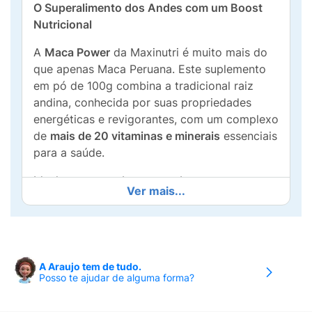
O Superalimento dos Andes com um Boost
Nutricional
A
Maca Power
da Maxinutri é muito mais do
que apenas Maca Peruana. Este suplemento
em pó de 100g combina a tradicional raiz
andina, conhecida por suas propriedades
energéticas e revigorantes, com um complexo
de
mais de 20 vitaminas e minerais
essenciais
para a saúde.
Ideal para quem busca combater o cansaço,
Ver mais...
melhorar o desempenho físico e mental, e
fortalecer a imunidade. Sua apresentação em
pó é extremamente versátil, podendo ser
facilmente misturada em sucos, vitaminas,
iogurtes ou frutas, tornando a nutrição diária
A Araujo tem de tudo.
Posso te ajudar de alguma forma?
prática e saborosa.
Principais Benefícios: