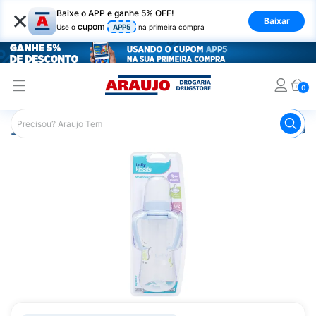
×
Baixe o APP e ganhe 5% OFF!
Baixar
cupom
Use o
APP5
na primeira compra
0
Araujo
Infantil
Amamentação
Mamadeira
Mamadei