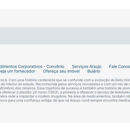
dimentos Corporativos - Convênio
Serviços Araujo
Fale Cono
Seja um fornecedor
Ofereça seu imóvel
Bulário
 você. Com uma história centenária que se confunde com a evolução de Belo Hori
s do interior do estado. Reconhecida pelos serviços inovadores e com um mix de 
trimônio dos mineiros. Essa trajetória de sucesso é também uma história de pion
 oferecer o plantão 24 horas (1933), a primeira a oferecer o serviço de telemarke
primeira rede a implantar o modelo drugstore. Na área de medicamentos, também nã
 novo para uma confiança antiga: de que na Araujo você sempre encontra medi