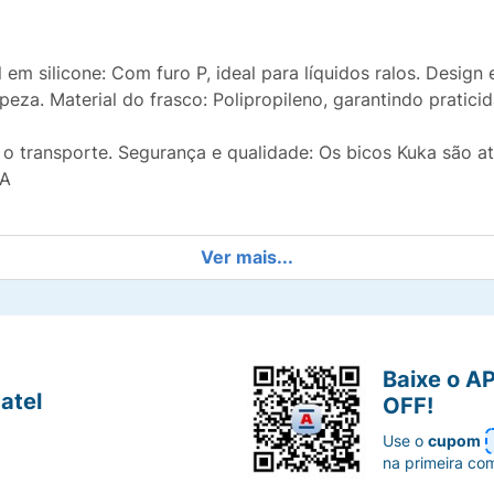
em silicone: Com furo P, ideal para líquidos ralos. Design
mpeza. Material do frasco: Polipropileno, garantindo pratic
 transporte. Segurança e qualidade: Os bicos Kuka são atóxi
PA
Ver mais...
3 - OCP 0006
Baixe o A
atel
OFF!
Use o
cupom
na primeira co