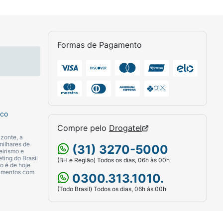
Formas de Pagamento
sco
Compre pelo
Drogatel
zonte, a
milhares de
(31) 3270-5000
eirismo e
ting do Brasil
(BH e Região) Todos os dias, 06h às 00h
o é de hoje
camentos com
0300.313.1010.
(Todo Brasil) Todos os dias, 06h às 00h