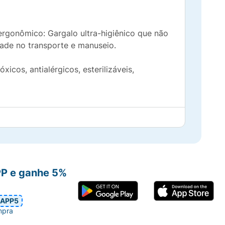
 ergonômico: Gargalo ultra-higiênico que não
idade no transporte e manuseio.
cos, antialérgicos, esterilizáveis,
PP e ganhe 5%
APP5
mpra