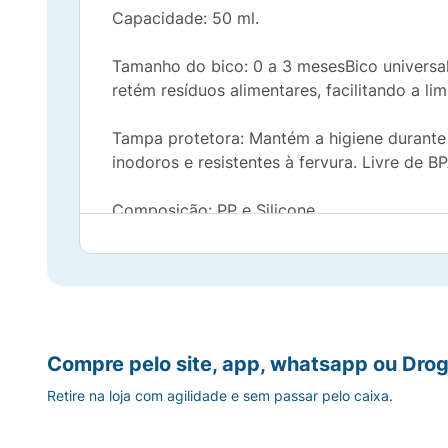
Capacidade: 50 ml.
Tamanho do bico: 0 a 3 mesesBico universal 
retém resíduos alimentares, facilitando a li
Tampa protetora: Mantém a higiene durante o
inodoros e resistentes à fervura. Livre de B
Composição: PP e Silicone.
Certificação: CE-PUR/IQB 00106 NBR 13.79
Compre pelo site, app, whatsapp ou Drog
Retire na loja com agilidade e sem passar pelo caixa.