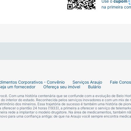
Use o
cupom
na primeira co
dimentos Corporativos - Convênio
Serviços Araujo
Fale Cono
Seja um fornecedor
Ofereça seu imóvel
Bulário
 você. Com uma história centenária que se confunde com a evolução de Belo Hori
s do interior do estado. Reconhecida pelos serviços inovadores e com um mix de 
trimônio dos mineiros. Essa trajetória de sucesso é também uma história de pion
 oferecer o plantão 24 horas (1933), a primeira a oferecer o serviço de telemarke
primeira rede a implantar o modelo drugstore. Na área de medicamentos, também nã
 novo para uma confiança antiga: de que na Araujo você sempre encontra medi