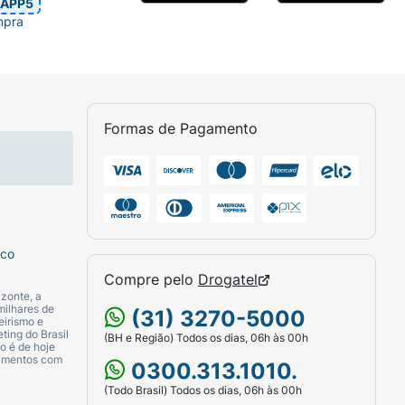
APP5
mpra
Formas de Pagamento
sco
Compre pelo
Drogatel
zonte, a
milhares de
(31) 3270-5000
eirismo e
ting do Brasil
(BH e Região) Todos os dias, 06h às 00h
o é de hoje
camentos com
0300.313.1010.
(Todo Brasil) Todos os dias, 06h às 00h