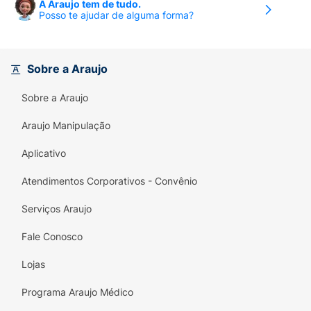
A Araujo tem de tudo.
cáries dentárias, não mergulhe o bico em
Posso te ajudar de alguma forma?
substâncias doces. Não utilizar a mamadeira
sem supervisão constante de um adulto.
Guardar a embalagem e/ou rótulo para
Sobre a Araujo
eventuais consultas.
Sobre a Araujo
O Ministério da Saúde Adverte:
A Criança que
mama no peito não necessita de mamadeira,
Araujo Manipulação
bico ou chupeta. O uso de mamadeira, bico
ou chupeta prejudica o aleitamento materno.
Aplicativo
Atendimentos Corporativos - Convênio
Serviços Araujo
Fale Conosco
Lojas
Programa Araujo Médico