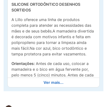
SILICONE ORTODÔNTICO DESENHOS
SORTIDOS
A Lillo oferece uma linha de produtos
completa para atender as necessidades das
mães e de seus bebês.A mamadeira divertida
é decorada com motivos infantis e feita em
polipropileno para tornar a limpeza ainda
mais fácil.Na cor azul, bico ortodôntico e
tampa protetora para evitar vazamentos.
Orientações:
Antes de cada uso, colocar a
mamadeira e o bico em água fervente por,
pelo menos 5 (cinco) minutos. Antes de cada
uso, examinar se o bico apresenta algum
Ver mais...
rasgo ou perfuração, descartando-o caso
esteja danificado. O furo do bico já está na
medida exata, não necessitando aumentá-lo
sob o rico de provocar asfixia. Para prevenir