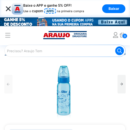
×
Baixe o APP e ganhe 5% OFF!
Baixar
cupom
Use o
APP5
na primeira compra
0
Araujo
Infantil
Amamentação
Mamadeira
Mamadeir