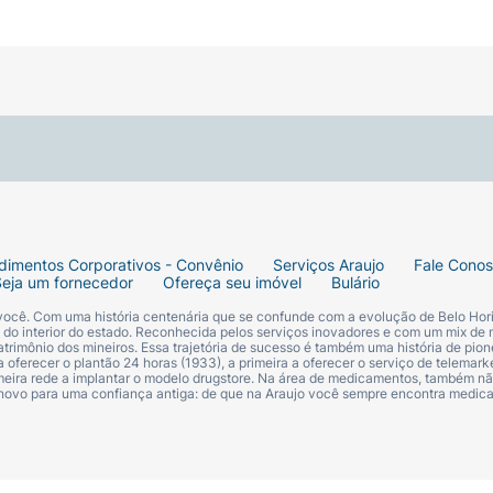
dimentos Corporativos - Convênio
Serviços Araujo
Fale Cono
Seja um fornecedor
Ofereça seu imóvel
Bulário
 você. Com uma história centenária que se confunde com a evolução de Belo Hori
s do interior do estado. Reconhecida pelos serviços inovadores e com um mix de 
trimônio dos mineiros. Essa trajetória de sucesso é também uma história de pion
 oferecer o plantão 24 horas (1933), a primeira a oferecer o serviço de telemarke
primeira rede a implantar o modelo drugstore. Na área de medicamentos, também nã
 novo para uma confiança antiga: de que na Araujo você sempre encontra medi