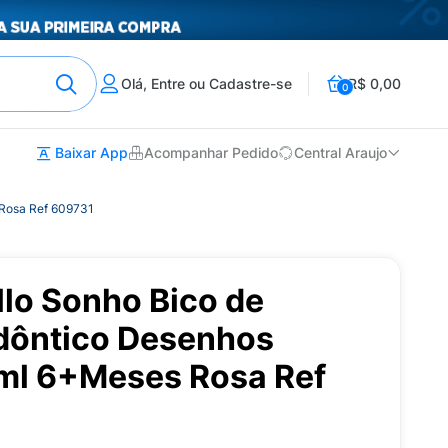
Olá, Entre ou Cadastre-se
R$ 0,00
0
Baixar App
Acompanhar Pedido
Central Araujo
 Rosa Ref 609731
llo Sonho Bico de
odôntico Desenhos
ml 6+Meses Rosa Ref