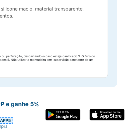
ilicone macio, material transparente,
entos.
o ou perfuração, descartando-o caso esteja danificado.3. O furo do
 doces.5. Não utilizar a mamadeira sem supervisão constante de um
PP e ganhe 5%
APP5
mpra