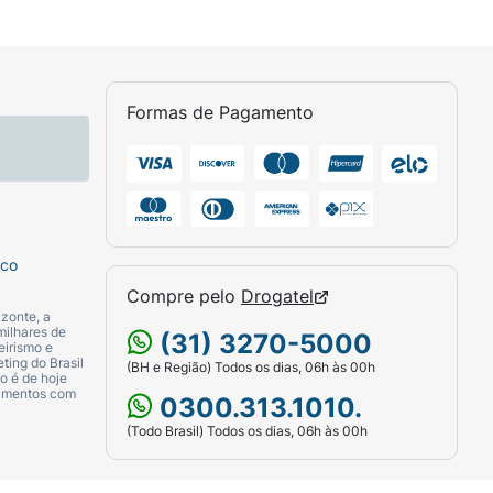
Formas de Pagamento
sco
Compre pelo
Drogatel
zonte, a
milhares de
(31) 3270-5000
eirismo e
ting do Brasil
(BH e Região) Todos os dias, 06h às 00h
o é de hoje
camentos com
0300.313.1010.
(Todo Brasil) Todos os dias, 06h às 00h