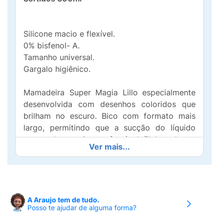
Silicone macio e flexível.
0% bisfenol- A.
Tamanho universal.
Gargalo higiênico.
Mamadeira Super Magia Lillo especialmente
desenvolvida com desenhos coloridos que
brilham no escuro. Bico com formato mais
largo, permitindo que a sucção do líquido
ocorra de maneira confortável. Elaborada em
Ver mais...
silicone macio, material transparente, atóxico
e de fácil limpeza. Frasco reto, que facilita a
higienização.
Para obter o efeito luminoso, exponha
A Araujo tem de tudo.
previamente o produto à luz UV ou solar
Posso te ajudar de alguma forma?
por, pelo menos, 5 minutos. O efeito