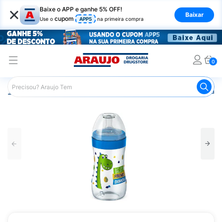
×
Baixe o APP e ganhe 5% OFF!
Baixar
cupom
Use o
APP5
na primeira compra
0
Araujo
Infantil
Amamentação
Mamadeira
Mamadeir