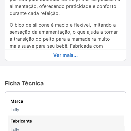
alimentação, oferecendo praticidade e conforto
durante cada refeição.
O bico de silicone é macio e flexível, imitando a
sensação da amamentação, o que ajuda a tornar
a transição do peito para a mamadeira muito
mais suave para seu bebê. Fabricada com
material 100% livre de BPA, a Lolly Nenny garante
Ver mais...
a segurança que toda mãe busca para o seu
pequeno.
Com um design colorido e atraente, a Mamadeira
Ficha Técnica
Lolly Nenny não apenas fornece funcionalidade,
mas também torna a hora da alimentação um
momento divertido. Ideal para o dia a dia, é fácil
Marca
de limpar e pode ser levada a qualquer lugar.
Lolly
Invista em um produto que une segurança e
Fabricante
praticidade. A Mamadeira Lolly Nenny é a escolha
Lolly