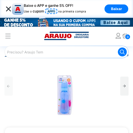
×
Baixe o APP e ganhe 5% OFF!
Baixar
cupom
Use o
APP5
na primeira compra
0
Araujo
Infantil
Amamentação
Mamadeira
Mamadei