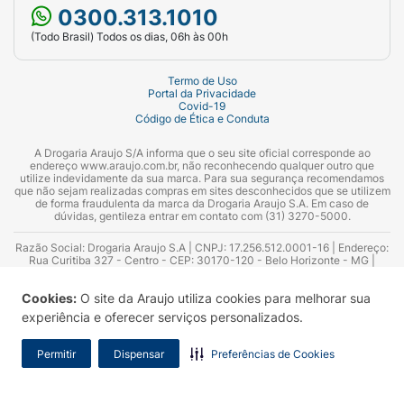
0300.313.1010
(Todo Brasil) Todos os dias, 06h às 00h
Termo de Uso
Portal da Privacidade
Covid-19
Código de Ética e Conduta
A Drogaria Araujo S/A informa que o seu site oficial corresponde ao
endereço www.araujo.com.br, não reconhecendo qualquer outro que
utilize indevidamente da sua marca. Para sua segurança recomendamos
que não sejam realizadas compras em sites desconhecidos que se utilizem
de forma fraudulenta da marca da Drogaria Araujo S.A. Em caso de
dúvidas, gentileza entrar em contato com (31) 3270-5000.
Razão Social: Drogaria Araujo S.A | CNPJ: 17.256.512.0001-16 | Endereço:
Rua Curitiba 327 - Centro - CEP: 30170-120 - Belo Horizonte - MG |
Telefones: 0300.313.1010 e (31) 3270-5000 Horário de funcionamento -
06:00h às 00:00h | Consultores técnicos responsáveis: Hairton Ayres
Cookies:
O site da Araujo utiliza cookies para melhorar sua
Azevedo Guimarães – CRF 10.965 | Yasmin Silva Alvarenga – CRF 52.584 -
Consultor substituto: Thiago Aguiar Pinheiro - CRF Nº 13.748. Alvará
experiência e oferecer serviços personalizados.
Sanitário: 2025020713 | Autorização de Funcionamento da Empresa (AFE):
7.16355-1
Permitir
Dispensar
Preferências de Cookies