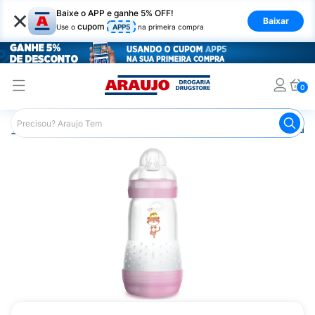
×
Baixe o APP e ganhe 5% OFF!
Baixar
cupom
Use o
APP5
na primeira compra
0
Araujo
Infantil
Amamentação
Mamadeira
Mamadeir