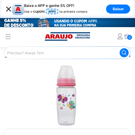
×
Baixe o APP e ganhe 5% OFF!
Baixar
cupom
Use o
APP5
na primeira compra
0
Araujo
Infantil
Amamentação
Mamadeira
Mamadei