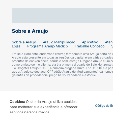
Sobre a Araujo
Sobre a Araujo
Araujo Manipulação
Aplicativo
Aten
Lojas
Programa Araujo Médico
Trabalhe Conosco
Em Belo Horizonte, onde você estiver, tem sempre uma Araujo perto de
Araujo está presente em todas as regiões da capital e em várias cidade
produtos de conveniência, saúde e bem-estar, a Drogaria Araujo é um pa
compromisso com o cliente: ela é a primeira drogaria de Belo Horizonte a
– o Drogatel Araujo (1963), a primeira drogaria Drive-Thru (1990) e a 
que a Araujo se destaca. O “Padrão Araujo de Medicamentos” dá nome
garantias de procedência, preço baixo, variedade e estoque.
Cookies:
O site da Araujo utiliza cookies
Termo de Uso
Portal da Privacidade
Covid-19
Código de É
para melhorar sua experiência e oferecer
serviços personalizados.