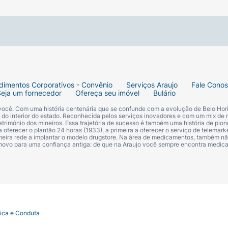
dimentos Corporativos - Convênio
Serviços Araujo
Fale Cono
Seja um fornecedor
Ofereça seu imóvel
Bulário
 você. Com uma história centenária que se confunde com a evolução de Belo Hori
s do interior do estado. Reconhecida pelos serviços inovadores e com um mix de 
trimônio dos mineiros. Essa trajetória de sucesso é também uma história de pion
 oferecer o plantão 24 horas (1933), a primeira a oferecer o serviço de telemarke
primeira rede a implantar o modelo drugstore. Na área de medicamentos, também nã
 novo para uma confiança antiga: de que na Araujo você sempre encontra medi
tica e Conduta