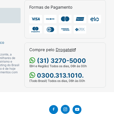
Formas de Pagamento
sco
Compre pelo
Drogatel
zonte, a
milhares de
(31) 3270-5000
eirismo e
ting do Brasil
(BH e Região) Todos os dias, 06h às 00h
o é de hoje
camentos com
0300.313.1010.
(Todo Brasil) Todos os dias, 06h às 00h