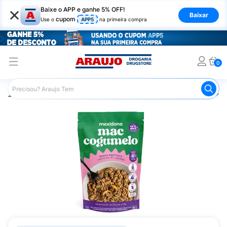
×
Baixe o APP e ganhe 5% OFF!
Baixar
cupom
Use o
APP5
na primeira compra
0
Araujo
Nutrição Saudável
Suplementos Alimentares