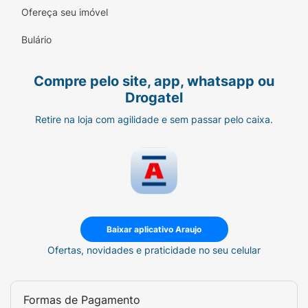
Ofereça seu imóvel
1)
Em um recipiente próprio para microondas,
Bulário
adicione a massa e 350ml de água, cozinhe
por 3
Compre pelo site, app, whatsapp ou
minutos em potência máxima
Drogatel
2)
Depois adicione o conteúdo do sachê de
Retire na loja com agilidade e sem passar pelo caixa.
molho e sal a gosto
3)
Dê uma mexidona e leve de volta ao
microondas por mais 2 minutos para
engrossar o
molho
Baixar aplicativo Araujo
Ofertas, novidades e praticidade no seu celular
Formas de Pagamento