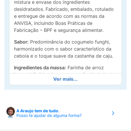
mistura e envase dos ingredientes
desidratados. Fabricado, embalado, rotulado
e entregue de acordo com as normas da
ANVISA, incluindo Boas Práticas de
Fabricação – BPF e segurança alimentar.
Sabor:
Predominância do cogumelo funghi,
harmonizado com o sabor característico da
cebola e o toque suave da castanha de caju.
Ingredientes da massa:
Farinha de arroz
integral, farinha de arroz, proteína isolada de
Ver mais...
ervilha, fécula de mandioca, goma xantana e
goma guar.
Ingredientes do tempero em pó:
Proteína
isolada de ervilha, cebola desidratada,
A Araujo tem de tudo.
cogumelo funghi secchi, castanha de caju
Posso te ajudar de alguma forma?
triturada, alho desidratado, extrato de
levedura, fibra de aveia sem glúten.