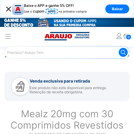
×
Baixe o APP e ganhe 5% OFF!
Baixar
cupom
Use o
APP5
na primeira compra
0
Araujo
Medicamentos
Remédio para Sistema Nervoso Ce
Venda exclusiva para retirada
Este produto não está disponível para entrega.
Retenção de receita obrigatória.
Mealz 20mg com 30
Comprimidos Revestidos