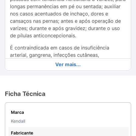
longas permanências em pé ou sentada; auxiliar
nos casos acentuados de inchaço, dores e
cansaços nas pernas; antes e após operação de
varizes; durante e após gravidez; durante o uso
de pílulas anticoncepcionais.
É contraindicada em casos de insuficiência
arterial, gangrena, infecções cutâneas,
dermatoses úmidas, enxertia de pele em
Ver mais...
cicatrização e úlcera varicosa aberta.
Escolha do tamanho:
Faça as medidas
preferencialmente na parte da manhã, quando
Ficha Técnica
não há inchaço das pernas.Para escolher o
tamanho adequado da sua meia Kendall, meça as
circunferências:
Marca
Kendall
Tornozelo:
Meça dois dedos acima do osso
maléolo (aquele osso redondo na lateral do pé).
Fabricante