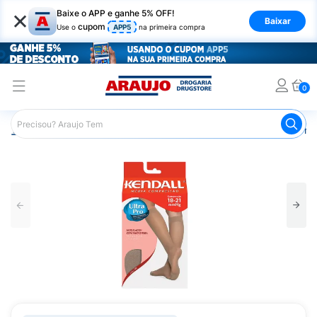
×
Baixe o APP e ganhe 5% OFF!
Baixar
cupom
Use o
APP5
na primeira compra
0
Araujo
Saúde e Bem Estar
Ortopédicos
Palmilha Ort