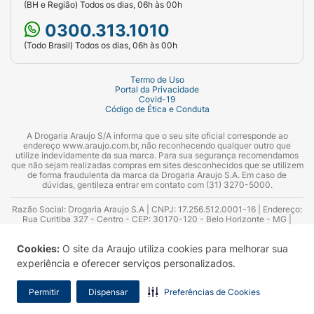
(BH e Região) Todos os dias, 06h às 00h
graduada e exercem uma maior compressão no
0300.313.1010
tornozelo, decrescendo gradativamente até a
(Todo Brasil) Todos os dias, 06h às 00h
altura da coxa. A garantia dessa compressão
graduada é o que favorece a circulação
Termo de Uso
sanguínea, por isso, a importância de que esse
Portal da Privacidade
conceito seja aplicado corretamente nas meias de
Covid-19
Código de Ética e Conduta
compressão.
A Drogaria Araujo S/A informa que o seu site oficial corresponde ao
endereço www.araujo.com.br, não reconhecendo qualquer outro que
utilize indevidamente da sua marca. Para sua segurança recomendamos
que não sejam realizadas compras em sites desconhecidos que se utilizem
de forma fraudulenta da marca da Drogaria Araujo S.A. Em caso de
dúvidas, gentileza entrar em contato com (31) 3270-5000.
Razão Social: Drogaria Araujo S.A | CNPJ: 17.256.512.0001-16 | Endereço:
Rua Curitiba 327 - Centro - CEP: 30170-120 - Belo Horizonte - MG |
Telefones: 0300.313.1010 e (31) 3270-5000 Horário de funcionamento -
06:00h às 00:00h | Consultores técnicos responsáveis: Hairton Ayres
Cookies:
O site da Araujo utiliza cookies para melhorar sua
Azevedo Guimarães – CRF 10.965 | Yasmin Silva Alvarenga – CRF 52.584 -
Consultor substituto: Thiago Aguiar Pinheiro - CRF Nº 13.748. Alvará
experiência e oferecer serviços personalizados.
Sanitário: 2025020713 | Autorização de Funcionamento da Empresa (AFE):
7.16355-1
Permitir
Dispensar
Preferências de Cookies