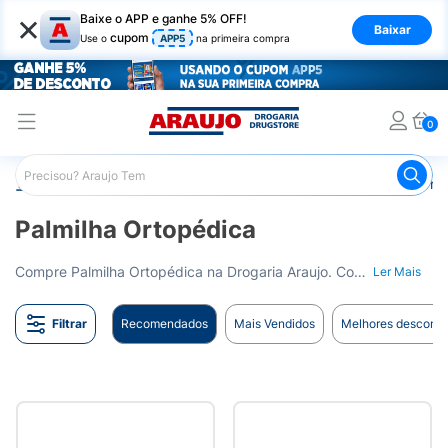
×
Baixe o APP e ganhe 5% OFF!
Baixar
cupom
Use o
APP5
na primeira compra
0
Araujo
Saúde e Bem Estar
Ortopédicos
Palmilha Ort
Palmilha Ortopédica
Compre Palmilha Ortopédica na Drogaria Araujo. Conforto e alívio para os seus pés. Entrega para todo o Brasil.
Ler Mais
Filtrar
Recomendados
Mais Vendidos
Melhores desconto