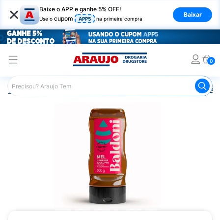
×
Baixe o APP e ganhe 5% OFF!
Baixar
cupom
Use o
APP5
na primeira compra
0
Araujo
Nutrição Saudável
Alimentos Naturais
Mel Bal