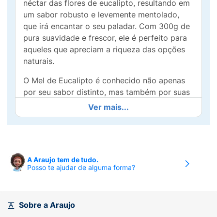
néctar das flores de eucalipto, resultando em
um sabor robusto e levemente mentolado,
que irá encantar o seu paladar. Com 300g de
pura suavidade e frescor, ele é perfeito para
aqueles que apreciam a riqueza das opções
naturais.
O Mel de Eucalipto é conhecido não apenas
por seu sabor distinto, mas também por suas
propriedades benéficas. É um ótimo aliado
Ver mais...
em receitas de chás, massagens, e como
adoçante em diversas preparações, trazendo
saúde e sabor ao mesmo tempo.
Principais características:
A Araujo tem de tudo.
Posso te ajudar de alguma forma?
- Sabor Aromático: Com notas de eucalipto,
proporciona um gosto único e marcante.
Sobre a Araujo
- Versatilidade:Ideal para adoçar chás,