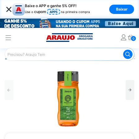
×
Baixe o APP e ganhe 5% OFF!
Baixar
cupom
Use o
APP5
na primeira compra
0
Araujo
Nutrição Saudável
Alimentos Naturais
Mel