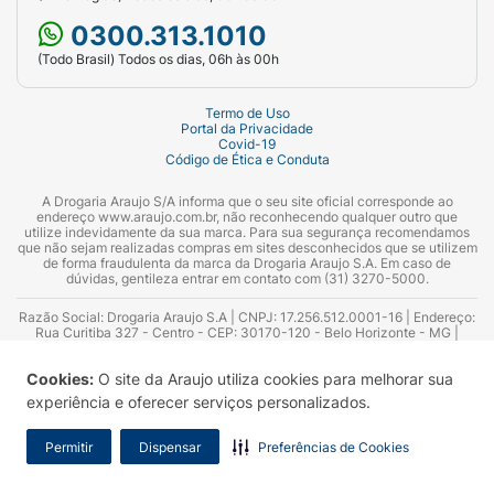
0300.313.1010
(Todo Brasil) Todos os dias, 06h às 00h
Termo de Uso
Portal da Privacidade
Covid-19
Código de Ética e Conduta
A Drogaria Araujo S/A informa que o seu site oficial corresponde ao
endereço www.araujo.com.br, não reconhecendo qualquer outro que
utilize indevidamente da sua marca. Para sua segurança recomendamos
que não sejam realizadas compras em sites desconhecidos que se utilizem
de forma fraudulenta da marca da Drogaria Araujo S.A. Em caso de
dúvidas, gentileza entrar em contato com (31) 3270-5000.
Razão Social: Drogaria Araujo S.A | CNPJ: 17.256.512.0001-16 | Endereço:
Rua Curitiba 327 - Centro - CEP: 30170-120 - Belo Horizonte - MG |
Telefones: 0300.313.1010 e (31) 3270-5000 Horário de funcionamento -
06:00h às 00:00h | Consultores técnicos responsáveis: Hairton Ayres
Cookies:
O site da Araujo utiliza cookies para melhorar sua
Azevedo Guimarães – CRF 10.965 | Yasmin Silva Alvarenga – CRF 52.584 -
Consultor substituto: Thiago Aguiar Pinheiro - CRF Nº 13.748. Alvará
experiência e oferecer serviços personalizados.
Sanitário: 2025020713 | Autorização de Funcionamento da Empresa (AFE):
7.16355-1
Permitir
Dispensar
Preferências de Cookies