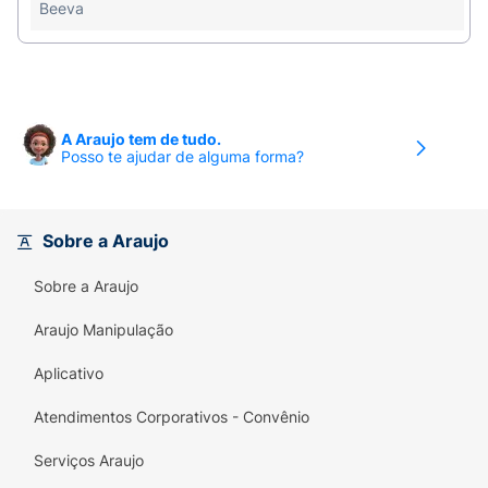
salada e sobremesas sofisticadas.
Beeva
Características:
Origem:
Bioma Caatinga, Brasil.
Peso:
280g.
A Araujo tem de tudo.
Posso te ajudar de alguma forma?
Sabor:
Único, silvestre, com notas florais e
frutadas.
Sobre a Araujo
Certificação:
Produto Oficial MasterChef Brasil.
Sobre a Araujo
Benefícios:
Fonte natural de energia e
nutrientes.
Araujo Manipulação
Aplicativo
Atendimentos Corporativos - Convênio
Serviços Araujo