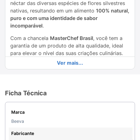
néctar das diversas espécies de flores silvestres
nativas, resultando em um alimento
100% natural,
puro e com uma identidade de sabor
incomparável
.
Com a chancela
MasterChef Brasil
, você tem a
garantia de um produto de alta qualidade, ideal
para elevar o nível das suas criações culinárias.
Sua coloração pode variar de âmbar claro a
Ver mais...
escuro, e seu sabor é
complexo, levemente
adocicado, com um toque floral e, por vezes,
notas frutadas ou de especiarias
, que remetem à
diversidade do sertão.
Ficha Técnica
A embalagem prática tipo
squeeze
com dosador
facilita o uso, evitando desperdício e sujeira.
Marca
Adicione o Mel Beeva à sua rotina para adoçar
Beeva
chás, iogurtes, cereais, ou use-o como
ingrediente secreto em marinadas, molhos de
Fabricante