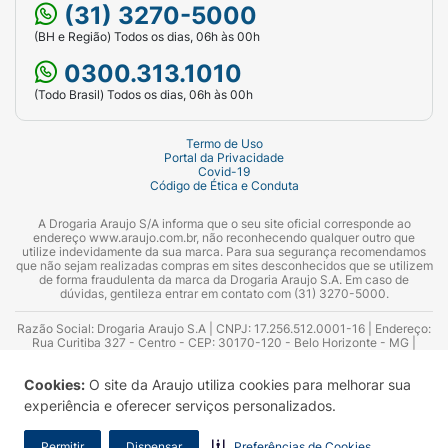
(31) 3270-5000
uniformiza o tom, acalma e protege a barreira
da pele
(BH e Região) Todos os dias, 06h às 00h
0300.313.1010
Carnosina:
Ação antioxidante
(Todo Brasil) Todos os dias, 06h às 00h
Ácido Hialurônico:
Efeito hidratante
Termo de Uso
LHA:
Ação esfoliativa e estímula da
Portal da Privacidade
Covid-19
renovação celular
Código de Ética e Conduta
Glicerina:
Proteção da barreira da pele
A Drogaria Araujo S/A informa que o seu site oficial corresponde ao
endereço www.araujo.com.br, não reconhecendo qualquer outro que
utilize indevidamente da sua marca. Para sua segurança recomendamos
Água Termal La Roche-Posay
: Ação calmante
que não sejam realizadas compras em sites desconhecidos que se utilizem
de forma fraudulenta da marca da Drogaria Araujo S.A. Em caso de
e suavizante
dúvidas, gentileza entrar em contato com (31) 3270-5000.
Composição:
Razão Social: Drogaria Araujo S.A | CNPJ: 17.256.512.0001-16 | Endereço:
Rua Curitiba 327 - Centro - CEP: 30170-120 - Belo Horizonte - MG |
Telefones: 0300.313.1010 e (31) 3270-5000 Horário de funcionamento -
"2039125 10 INGREDIENTS: AQUA / WATER •
06:00h às 00:00h | Consultores técnicos responsáveis: Hairton Ayres
Cookies:
O site da Araujo utiliza cookies para melhorar sua
Azevedo Guimarães – CRF 10.965 | Yasmin Silva Alvarenga – CRF 52.584 -
DIMETHICONE • NIACINAMIDE • GLYCERIN •
Consultor substituto: Thiago Aguiar Pinheiro - CRF Nº 13.748. Alvará
experiência e oferecer serviços personalizados.
PROPYLENE GLYCOL • POLYSILICONE-11 •
Sanitário: 2025020713 | Autorização de Funcionamento da Empresa (AFE):
7.16355-1
SILICA • BIS-PEG/PPG-16/16 PEG/PPG-16/16
Permitir
Dispensar
Preferências de Cookies