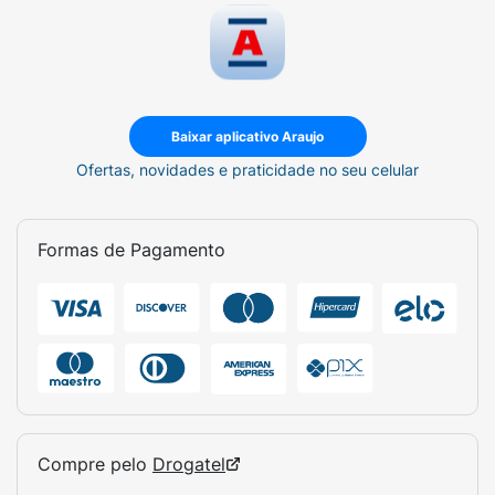
aplique de 3 a 4 gotas do Sérum MelaB3.
- Espalhe por todo o rosto, pescoço e colo,
massageando.
- A aplicação pode ser feita de manhã e/ou à
Baixar aplicativo Araujo
noite, ou conforme recomendação médica.
Ofertas, novidades e praticidade no seu celular
- Não aplique na área dos olhos.
Ativos:
Formas de Pagamento
Melasyl:
Criado após 18 anos de pesquisa,
Melasyl é um novo ativo patenteado com
modo de ação novo e único para corrigir e
prevenir manchas como nunca antes. Com
eficácia clínica comprovada, ele intercepta o
excesso de melanina antes que cause
diferenças de tonalidade na pele.
Compre pelo
Drogatel
10% Niacinamida Pura ou vitamina B3: