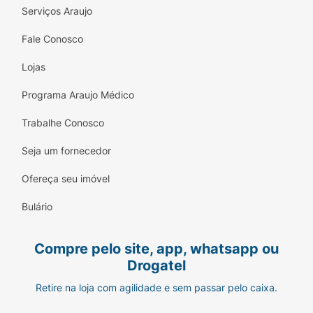
Serviços Araujo
nas manchas em 1 semana.
Fale Conosco
- Eficácia antimanchas
Lojas
- Corrige diversos tipos de manchas e
manchas pós acne
Programa Araujo Médico
- Uniformiza a pele
Trabalhe Conosco
- Reduz e previne o reaparecimento de
Seja um fornecedor
manchas
Ofereça seu imóvel
- Ação antioxidante
Bulário
- Auxilia na renovação da pele
Indicação de uso:
Compre pelo site, app, whatsapp ou
Drogatel
- Aplicar após a limpeza do rosto
Retire na loja com agilidade e sem passar pelo caixa.
- Em seguida, já com a pele limpa e seca,