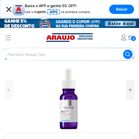
×
Baixe o APP e ganhe 5% OFF!
Baixar
cupom
Use o
APP5
na primeira compra
0
Araujo
Dermocosméticos
Dermocosméticos para o Rost