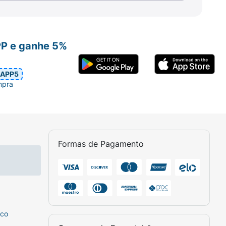
PP e ganhe 5%
APP5
mpra
Formas de Pagamento
sco