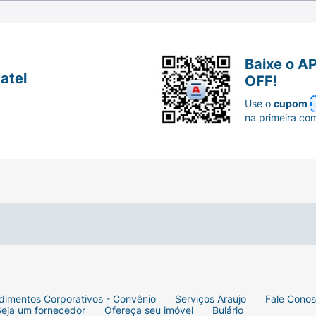
Baixe o A
atel
OFF!
Use o
cupom
na primeira co
dimentos Corporativos - Convênio
Serviços Araujo
Fale Cono
Seja um fornecedor
Ofereça seu imóvel
Bulário