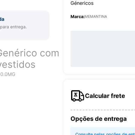
Génericos
Marca:
MEMANTINA
da
 para entrega.
Genérico com
estidos
10.0MG
Calcular frete
Opções de entrega
Consulte pelas opções de ent