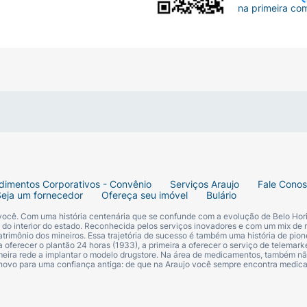
na primeira co
dimentos Corporativos - Convênio
Serviços Araujo
Fale Cono
Seja um fornecedor
Ofereça seu imóvel
Bulário
 você. Com uma história centenária que se confunde com a evolução de Belo Hori
s do interior do estado. Reconhecida pelos serviços inovadores e com um mix de 
trimônio dos mineiros. Essa trajetória de sucesso é também uma história de pion
 oferecer o plantão 24 horas (1933), a primeira a oferecer o serviço de telemarke
primeira rede a implantar o modelo drugstore. Na área de medicamentos, também nã
 novo para uma confiança antiga: de que na Araujo você sempre encontra medi