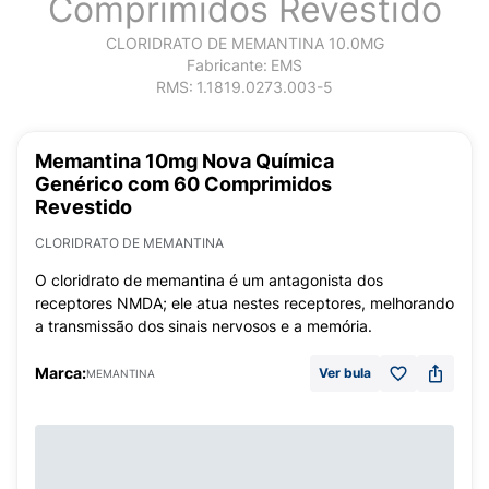
Comprimidos Revestido
CLORIDRATO DE MEMANTINA 10.0MG
Fabricante:
EMS
RMS:
1.1819.0273.003-5
Memantina 10mg Nova Química
Genérico com 60 Comprimidos
Revestido
CLORIDRATO DE MEMANTINA
O cloridrato de memantina é um antagonista dos
receptores NMDA; ele atua nestes receptores, melhorando
a transmissão dos sinais nervosos e a memória.
Marca:
Ver bula
MEMANTINA