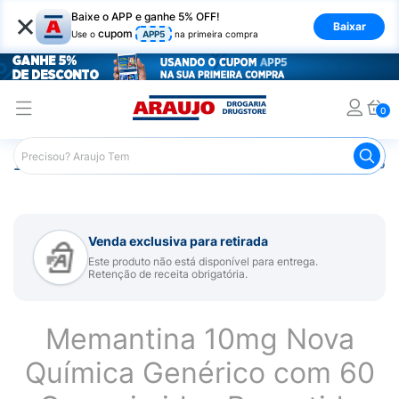
×
Baixe o APP e ganhe 5% OFF!
Baixar
cupom
Use o
APP5
na primeira compra
0
Araujo
Medicamentos
Remédio para Sistema Nervoso Ce
Venda exclusiva para retirada
Este produto não está disponível para entrega.
Retenção de receita obrigatória.
Memantina 10mg Nova
Química Genérico com 60