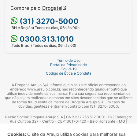
Compre pelo
Drogatel
(31) 3270-5000
(BH e Região) Todos os dias, 06h às 00h
0300.313.1010
(Todo Brasil) Todos os dias, 06h às 00h
Termo de Uso
Portal da Privacidade
Covid-19
Código de Ética e Conduta
A Drogaria Araujo S/A informa que o seu site oficial corresponde ao
endereço www.araujo.com.br, não reconhecendo qualquer outro que
utilize indevidamente da sua marca. Para sua segurança recomendamos
que não sejam realizadas compras em sites desconhecidos que se utilizem
de forma fraudulenta da marca da Drogaria Araujo S.A. Em caso de
dúvidas, gentileza entrar em contato com (31) 3270-5000.
Razão Social: Drogaria Araujo S.A | CNPJ: 17.256.512.0001-16 | Endereço:
Rua Curitiba 327 - Centro - CEP: 30170-120 - Belo Horizonte - MG |
Telefones: 0300.313.1010 e (31) 3270-5000 Horário de funcionamento -
06:00h às 00:00h | Consultores técnicos responsáveis: Hairton Ayres
Cookies:
O site da Araujo utiliza cookies para melhorar sua
Azevedo Guimarães – CRF 10.965 | Yasmin Silva Alvarenga – CRF 52.584 -