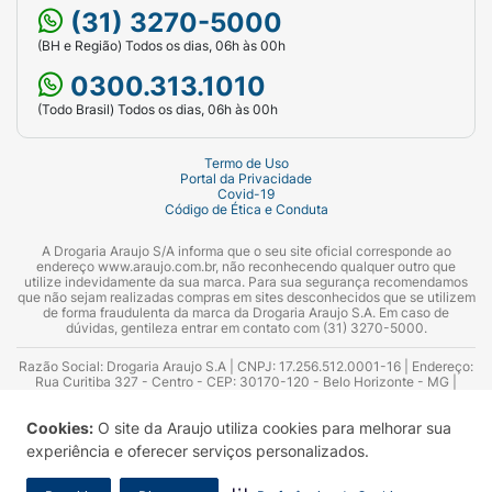
(31) 3270-5000
(BH e Região) Todos os dias, 06h às 00h
0300.313.1010
(Todo Brasil) Todos os dias, 06h às 00h
Termo de Uso
Portal da Privacidade
Covid-19
Código de Ética e Conduta
A Drogaria Araujo S/A informa que o seu site oficial corresponde ao
endereço www.araujo.com.br, não reconhecendo qualquer outro que
utilize indevidamente da sua marca. Para sua segurança recomendamos
que não sejam realizadas compras em sites desconhecidos que se utilizem
de forma fraudulenta da marca da Drogaria Araujo S.A. Em caso de
dúvidas, gentileza entrar em contato com (31) 3270-5000.
Razão Social: Drogaria Araujo S.A | CNPJ: 17.256.512.0001-16 | Endereço:
Rua Curitiba 327 - Centro - CEP: 30170-120 - Belo Horizonte - MG |
Telefones: 0300.313.1010 e (31) 3270-5000 Horário de funcionamento -
06:00h às 00:00h | Consultores técnicos responsáveis: Hairton Ayres
Cookies:
O site da Araujo utiliza cookies para melhorar sua
Azevedo Guimarães – CRF 10.965 | Yasmin Silva Alvarenga – CRF 52.584 -
Consultor substituto: Thiago Aguiar Pinheiro - CRF Nº 13.748. Alvará
experiência e oferecer serviços personalizados.
Sanitário: 2025020713 | Autorização de Funcionamento da Empresa (AFE):
7.16355-1