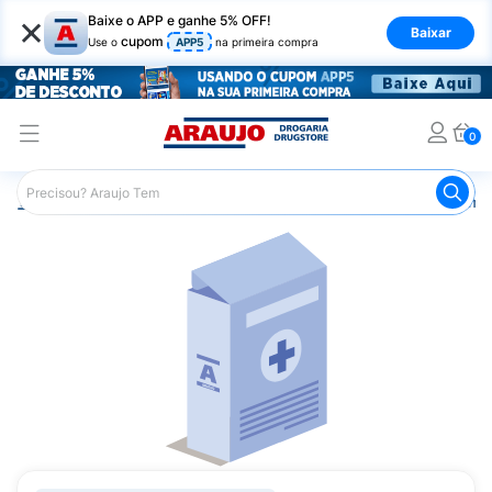
×
Baixe o APP e ganhe 5% OFF!
Baixar
cupom
Use o
APP5
na primeira compra
0
Araujo
Medicamentos
Remédios Cardiológicos
Reméd