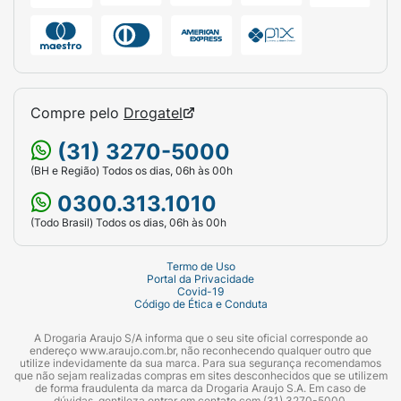
segurança alimentar.
Como comprar Milnutri Premium Soja
800g na Araujo?
Você pode comprar o Milnutri Premium Soja
Compre pelo
Drogatel
em
nossas lojas
, pelo site,
aplicativo
,
WhatsApp
ou Drogatel.
(31) 3270-5000
(BH e Região) Todos os dias, 06h às 00h
Se você precisar de informações adicionais
0300.313.1010
sobre o Milnutri Premium Soja, nossa equipe
farmacêutica está à disposição para te ajudar
(Todo Brasil) Todos os dias, 06h às 00h
sempre que necessário.
Termo de Uso
Portal da Privacidade
Para isso, você pode entrar em contato
Covid-19
conosco pela
Central de Atendimento da
Código de Ética e Conduta
Araujo
, pelo Drogatel - (31) 3270-5000 - ou ir
A Drogaria Araujo S/A informa que o seu site oficial corresponde ao
até uma de nossas lojas.
endereço www.araujo.com.br, não reconhecendo qualquer outro que
utilize indevidamente da sua marca. Para sua segurança recomendamos
que não sejam realizadas compras em sites desconhecidos que se utilizem
de forma fraudulenta da marca da Drogaria Araujo S.A. Em caso de
dúvidas, gentileza entrar em contato com (31) 3270-5000.