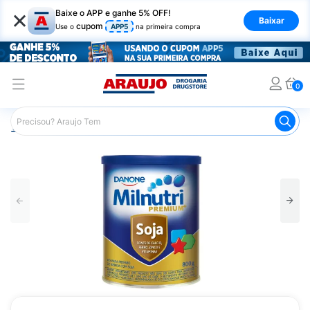
×
Baixe o APP e ganhe 5% OFF!
Baixar
cupom
Use o
APP5
na primeira compra
0
Araujo
Infantil
Alimentação Infantil
Leite Infantil
M