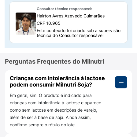
Como Milnutri Premium funciona?
Consultor técnico responsável:
Milnutri funciona como um
reforço nutricional
Hairton Ayres Azevedo Guimarães
em forma de bebida preparada
. Ao misturar o
CRF 10.965
pó com água, você oferece uma porção com
Este conteúdo foi criado sob a supervisão
técnica do Consultor responsável.
proteína vegetal (soja)
e um conjunto de
vitaminas e minerais
para ajudar a completar
o dia a dia alimentar, especialmente em fases
de apetite irregular, seletividade alimentar ou
Perguntas Frequentes do Milnutri
quando a família precisa de uma opção sem
proteínas lácteas, conforme avaliação
Crianças com intolerância à lactose
individual.
podem consumir Milnutri Soja?
Qual a composição do Milnutri Premium Soja
Em geral, sim. O produto é indicado para
800g?
crianças com intolerância à lactose e aparece
De forma geral, a fórmula tem
proteína de
como sem lactose em descrições de varejo,
soja
, carboidratos e
óleos vegetais
, além de
além de ser à base de soja. Ainda assim,
vitaminas e minerais. O fabricante destaca
confirme sempre o rótulo do lote.
que é
NÃO CONTÉM GLÚTEN
, é
ALÉRGICOS: